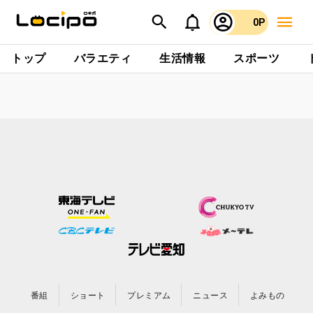
0P
トップ
バラエティ
生活情報
スポーツ
番組
ショート
プレミアム
ニュース
よみもの