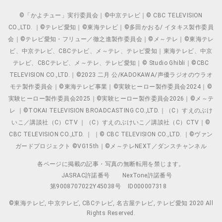
©「かよチュー」実行委員会｜©中京テレビ｜© CBC TELEVISION
CO.,LTD. ｜©テレビ愛知｜©東海テレビ｜©多田かおる/ イタキス製作委員
会｜©テレビ愛知・フリュー／徹之進製作委員会｜©メ～テレ｜©東海テレ
ビ、中京テレビ、CBCテレビ、メ～テレ、テレビ愛知｜東海テレビ、中京
テレビ、CBCテレビ、メ～テレ、テレビ愛知｜© Studio Ghibli｜©CBC
TELEVISION CO.,LTD.｜©2023 二月 公/KADOKAWA/声優ラジオのウラオ
モテ製作委員会｜©東海テレビ事業｜©実験ヒーロー製作委員会2024｜©
実験ヒーロー製作委員会2025｜©実験ヒーロー製作委員会2026｜©メ～テ
レ ｜©TOKAI TELEVISION BROADCASTING CO.,LTD.｜（C）すえのぶけ
いこ／講談社（C）CTV ｜（C）すえのぶけいこ／講談社（C）CTV｜©
CBC TELEVISION CO.,LTD. ｜ ｜© CBC TELEVISION CO.,LTD. ｜©ヴァン
ガードプロジェクト ©VG15th｜©メ～テレNEXT／ダンスチャンネル
各ページに掲載の記事・写真の無断転用を禁じます。
JASRAC許諾番号
NexTone許諾番号
第9008707022Y45038号
ID000007318
©東海テレビ, 中京テレビ, CBCテレビ, 名古屋テレビ, テレビ愛知 2020 All
Rights Reserved.