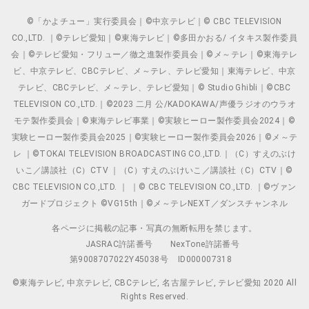
©「かよチュー」実行委員会｜©中京テレビ｜© CBC TELEVISION
CO.,LTD. ｜©テレビ愛知｜©東海テレビ｜©多田かおる/ イタキス製作委員
会｜©テレビ愛知・フリュー／徹之進製作委員会｜©メ～テレ｜©東海テレ
ビ、中京テレビ、CBCテレビ、メ～テレ、テレビ愛知｜東海テレビ、中京
テレビ、CBCテレビ、メ～テレ、テレビ愛知｜© Studio Ghibli｜©CBC
TELEVISION CO.,LTD.｜©2023 二月 公/KADOKAWA/声優ラジオのウラオ
モテ製作委員会｜©東海テレビ事業｜©実験ヒーロー製作委員会2024｜©
実験ヒーロー製作委員会2025｜©実験ヒーロー製作委員会2026｜©メ～テ
レ ｜©TOKAI TELEVISION BROADCASTING CO.,LTD.｜（C）すえのぶけ
いこ／講談社（C）CTV ｜（C）すえのぶけいこ／講談社（C）CTV｜©
CBC TELEVISION CO.,LTD. ｜ ｜© CBC TELEVISION CO.,LTD. ｜©ヴァン
ガードプロジェクト ©VG15th｜©メ～テレNEXT／ダンスチャンネル
各ページに掲載の記事・写真の無断転用を禁じます。
JASRAC許諾番号
NexTone許諾番号
第9008707022Y45038号
ID000007318
©東海テレビ, 中京テレビ, CBCテレビ, 名古屋テレビ, テレビ愛知 2020 All
Rights Reserved.