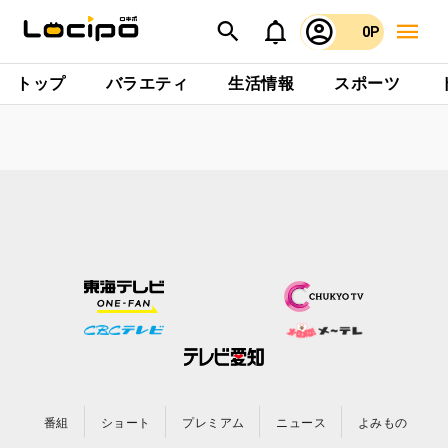
0P
トップ
バラエティ
生活情報
スポーツ
番組
ショート
プレミアム
ニュース
よみもの