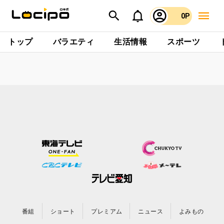
0P
トップ
バラエティ
生活情報
スポーツ
番組
ショート
プレミアム
ニュース
よみもの