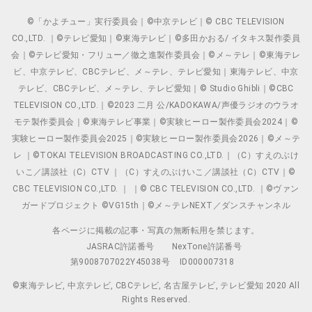
©「かよチュー」実行委員会｜©中京テレビ｜© CBC TELEVISION
CO.,LTD. ｜©テレビ愛知｜©東海テレビ｜©多田かおる/ イタキス製作委員
会｜©テレビ愛知・フリュー／徹之進製作委員会｜©メ～テレ｜©東海テレ
ビ、中京テレビ、CBCテレビ、メ～テレ、テレビ愛知｜東海テレビ、中京
テレビ、CBCテレビ、メ～テレ、テレビ愛知｜© Studio Ghibli｜©CBC
TELEVISION CO.,LTD.｜©2023 二月 公/KADOKAWA/声優ラジオのウラオ
モテ製作委員会｜©東海テレビ事業｜©実験ヒーロー製作委員会2024｜©
実験ヒーロー製作委員会2025｜©実験ヒーロー製作委員会2026｜©メ～テ
レ ｜©TOKAI TELEVISION BROADCASTING CO.,LTD.｜（C）すえのぶけ
いこ／講談社（C）CTV ｜（C）すえのぶけいこ／講談社（C）CTV｜©
CBC TELEVISION CO.,LTD. ｜ ｜© CBC TELEVISION CO.,LTD. ｜©ヴァン
ガードプロジェクト ©VG15th｜©メ～テレNEXT／ダンスチャンネル
各ページに掲載の記事・写真の無断転用を禁じます。
JASRAC許諾番号
NexTone許諾番号
第9008707022Y45038号
ID000007318
©東海テレビ, 中京テレビ, CBCテレビ, 名古屋テレビ, テレビ愛知 2020 All
Rights Reserved.