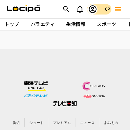
0P
トップ
バラエティ
生活情報
スポーツ
番組
ショート
プレミアム
ニュース
よみもの