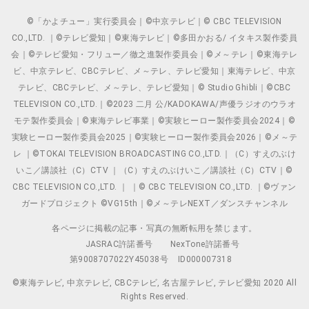
©「かよチュー」実行委員会｜©中京テレビ｜© CBC TELEVISION
CO.,LTD. ｜©テレビ愛知｜©東海テレビ｜©多田かおる/ イタキス製作委員
会｜©テレビ愛知・フリュー／徹之進製作委員会｜©メ～テレ｜©東海テレ
ビ、中京テレビ、CBCテレビ、メ～テレ、テレビ愛知｜東海テレビ、中京
テレビ、CBCテレビ、メ～テレ、テレビ愛知｜© Studio Ghibli｜©CBC
TELEVISION CO.,LTD.｜©2023 二月 公/KADOKAWA/声優ラジオのウラオ
モテ製作委員会｜©東海テレビ事業｜©実験ヒーロー製作委員会2024｜©
実験ヒーロー製作委員会2025｜©実験ヒーロー製作委員会2026｜©メ～テ
レ ｜©TOKAI TELEVISION BROADCASTING CO.,LTD.｜（C）すえのぶけ
いこ／講談社（C）CTV ｜（C）すえのぶけいこ／講談社（C）CTV｜©
CBC TELEVISION CO.,LTD. ｜ ｜© CBC TELEVISION CO.,LTD. ｜©ヴァン
ガードプロジェクト ©VG15th｜©メ～テレNEXT／ダンスチャンネル
各ページに掲載の記事・写真の無断転用を禁じます。
JASRAC許諾番号
NexTone許諾番号
第9008707022Y45038号
ID000007318
©東海テレビ, 中京テレビ, CBCテレビ, 名古屋テレビ, テレビ愛知 2020 All
Rights Reserved.