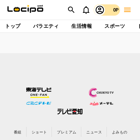
0P
トップ
バラエティ
生活情報
スポーツ
番組
ショート
プレミアム
ニュース
よみもの