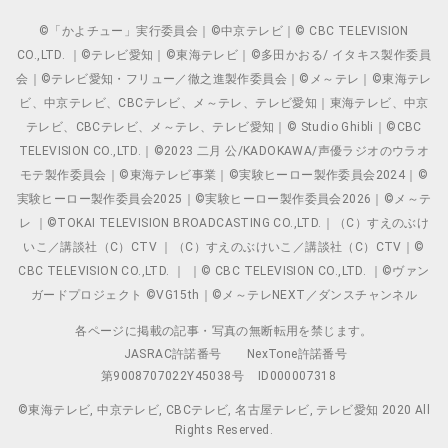
©「かよチュー」実行委員会｜©中京テレビ｜© CBC TELEVISION
CO.,LTD. ｜©テレビ愛知｜©東海テレビ｜©多田かおる/ イタキス製作委員
会｜©テレビ愛知・フリュー／徹之進製作委員会｜©メ～テレ｜©東海テレ
ビ、中京テレビ、CBCテレビ、メ～テレ、テレビ愛知｜東海テレビ、中京
テレビ、CBCテレビ、メ～テレ、テレビ愛知｜© Studio Ghibli｜©CBC
TELEVISION CO.,LTD.｜©2023 二月 公/KADOKAWA/声優ラジオのウラオ
モテ製作委員会｜©東海テレビ事業｜©実験ヒーロー製作委員会2024｜©
実験ヒーロー製作委員会2025｜©実験ヒーロー製作委員会2026｜©メ～テ
レ ｜©TOKAI TELEVISION BROADCASTING CO.,LTD.｜（C）すえのぶけ
いこ／講談社（C）CTV ｜（C）すえのぶけいこ／講談社（C）CTV｜©
CBC TELEVISION CO.,LTD. ｜ ｜© CBC TELEVISION CO.,LTD. ｜©ヴァン
ガードプロジェクト ©VG15th｜©メ～テレNEXT／ダンスチャンネル
各ページに掲載の記事・写真の無断転用を禁じます。
JASRAC許諾番号
NexTone許諾番号
第9008707022Y45038号
ID000007318
©東海テレビ, 中京テレビ, CBCテレビ, 名古屋テレビ, テレビ愛知 2020 All
Rights Reserved.