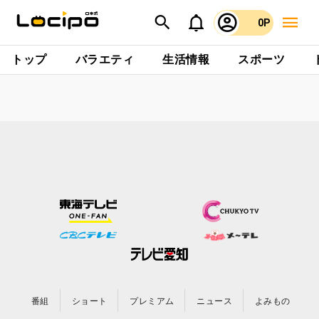
0P
トップ
バラエティ
生活情報
スポーツ
番組
ショート
プレミアム
ニュース
よみもの