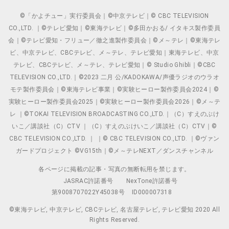
©「かよチュー」実行委員会｜©中京テレビ｜© CBC TELEVISION
CO.,LTD. ｜©テレビ愛知｜©東海テレビ｜©多田かおる/ イタキス製作委員
会｜©テレビ愛知・フリュー／徹之進製作委員会｜©メ～テレ｜©東海テレ
ビ、中京テレビ、CBCテレビ、メ～テレ、テレビ愛知｜東海テレビ、中京
テレビ、CBCテレビ、メ～テレ、テレビ愛知｜© Studio Ghibli｜©CBC
TELEVISION CO.,LTD.｜©2023 二月 公/KADOKAWA/声優ラジオのウラオ
モテ製作委員会｜©東海テレビ事業｜©実験ヒーロー製作委員会2024｜©
実験ヒーロー製作委員会2025｜©実験ヒーロー製作委員会2026｜©メ～テ
レ ｜©TOKAI TELEVISION BROADCASTING CO.,LTD.｜（C）すえのぶけ
いこ／講談社（C）CTV ｜（C）すえのぶけいこ／講談社（C）CTV｜©
CBC TELEVISION CO.,LTD. ｜ ｜© CBC TELEVISION CO.,LTD. ｜©ヴァン
ガードプロジェクト ©VG15th｜©メ～テレNEXT／ダンスチャンネル
各ページに掲載の記事・写真の無断転用を禁じます。
JASRAC許諾番号
NexTone許諾番号
第9008707022Y45038号
ID000007318
©東海テレビ, 中京テレビ, CBCテレビ, 名古屋テレビ, テレビ愛知 2020 All
Rights Reserved.