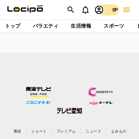
0P
トップ
バラエティ
生活情報
スポーツ
番組
ショート
プレミアム
ニュース
よみもの