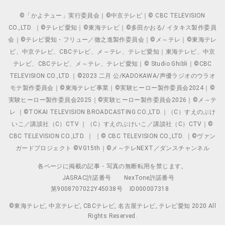
©「かよチュー」実行委員会｜©中京テレビ｜© CBC TELEVISION
CO.,LTD. ｜©テレビ愛知｜©東海テレビ｜©多田かおる/ イタキス製作委員
会｜©テレビ愛知・フリュー／徹之進製作委員会｜©メ～テレ｜©東海テレ
ビ、中京テレビ、CBCテレビ、メ～テレ、テレビ愛知｜東海テレビ、中京
テレビ、CBCテレビ、メ～テレ、テレビ愛知｜© Studio Ghibli｜©CBC
TELEVISION CO.,LTD.｜©2023 二月 公/KADOKAWA/声優ラジオのウラオ
モテ製作委員会｜©東海テレビ事業｜©実験ヒーロー製作委員会2024｜©
実験ヒーロー製作委員会2025｜©実験ヒーロー製作委員会2026｜©メ～テ
レ ｜©TOKAI TELEVISION BROADCASTING CO.,LTD.｜（C）すえのぶけ
いこ／講談社（C）CTV ｜（C）すえのぶけいこ／講談社（C）CTV｜©
CBC TELEVISION CO.,LTD. ｜ ｜© CBC TELEVISION CO.,LTD. ｜©ヴァン
ガードプロジェクト ©VG15th｜©メ～テレNEXT／ダンスチャンネル
各ページに掲載の記事・写真の無断転用を禁じます。
JASRAC許諾番号
NexTone許諾番号
第9008707022Y45038号
ID000007318
©東海テレビ, 中京テレビ, CBCテレビ, 名古屋テレビ, テレビ愛知 2020 All
Rights Reserved.