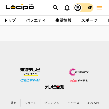
0P
トップ
バラエティ
生活情報
スポーツ
番組
ショート
プレミアム
ニュース
よみもの