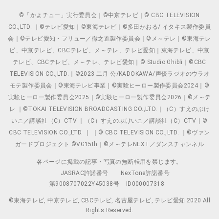
©「かよチュー」実行委員会｜©中京テレビ｜© CBC TELEVISION
CO.,LTD. ｜©テレビ愛知｜©東海テレビ｜©多田かおる/ イタキス製作委員
会｜©テレビ愛知・フリュー／徹之進製作委員会｜©メ～テレ｜©東海テレ
ビ、中京テレビ、CBCテレビ、メ～テレ、テレビ愛知｜東海テレビ、中京
テレビ、CBCテレビ、メ～テレ、テレビ愛知｜© Studio Ghibli｜©CBC
TELEVISION CO.,LTD.｜©2023 二月 公/KADOKAWA/声優ラジオのウラオ
モテ製作委員会｜©東海テレビ事業｜©実験ヒーロー製作委員会2024｜©
実験ヒーロー製作委員会2025｜©実験ヒーロー製作委員会2026｜©メ～テ
レ ｜©TOKAI TELEVISION BROADCASTING CO.,LTD.｜（C）すえのぶけ
いこ／講談社（C）CTV ｜（C）すえのぶけいこ／講談社（C）CTV｜©
CBC TELEVISION CO.,LTD. ｜ ｜© CBC TELEVISION CO.,LTD. ｜©ヴァン
ガードプロジェクト ©VG15th｜©メ～テレNEXT／ダンスチャンネル
各ページに掲載の記事・写真の無断転用を禁じます。
JASRAC許諾番号
NexTone許諾番号
第9008707022Y45038号
ID000007318
©東海テレビ, 中京テレビ, CBCテレビ, 名古屋テレビ, テレビ愛知 2020 All
Rights Reserved.