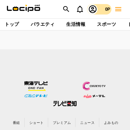
0P
トップ
バラエティ
生活情報
スポーツ
番組
ショート
プレミアム
ニュース
よみもの