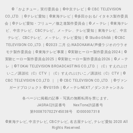
©「かよチュー」実行委員会｜©中京テレビ｜© CBC TELEVISION
CO.,LTD. ｜©テレビ愛知｜©東海テレビ｜©多田かおる/ イタキス製作委員
会｜©テレビ愛知・フリュー／徹之進製作委員会｜©メ～テレ｜©東海テレ
ビ、中京テレビ、CBCテレビ、メ～テレ、テレビ愛知｜東海テレビ、中京
テレビ、CBCテレビ、メ～テレ、テレビ愛知｜© Studio Ghibli｜©CBC
TELEVISION CO.,LTD.｜©2023 二月 公/KADOKAWA/声優ラジオのウラオ
モテ製作委員会｜©東海テレビ事業｜©実験ヒーロー製作委員会2024｜©
実験ヒーロー製作委員会2025｜©実験ヒーロー製作委員会2026｜©メ～テ
レ ｜©TOKAI TELEVISION BROADCASTING CO.,LTD.｜（C）すえのぶけ
いこ／講談社（C）CTV ｜（C）すえのぶけいこ／講談社（C）CTV｜©
CBC TELEVISION CO.,LTD. ｜ ｜© CBC TELEVISION CO.,LTD. ｜©ヴァン
ガードプロジェクト ©VG15th｜©メ～テレNEXT／ダンスチャンネル
各ページに掲載の記事・写真の無断転用を禁じます。
JASRAC許諾番号
NexTone許諾番号
第9008707022Y45038号
ID000007318
©東海テレビ, 中京テレビ, CBCテレビ, 名古屋テレビ, テレビ愛知 2020 All
Rights Reserved.