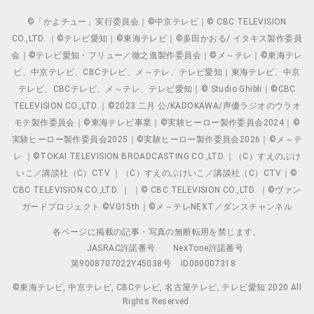
©「かよチュー」実行委員会｜©中京テレビ｜© CBC TELEVISION
CO.,LTD. ｜©テレビ愛知｜©東海テレビ｜©多田かおる/ イタキス製作委員
会｜©テレビ愛知・フリュー／徹之進製作委員会｜©メ～テレ｜©東海テレ
ビ、中京テレビ、CBCテレビ、メ～テレ、テレビ愛知｜東海テレビ、中京
テレビ、CBCテレビ、メ～テレ、テレビ愛知｜© Studio Ghibli｜©CBC
TELEVISION CO.,LTD.｜©2023 二月 公/KADOKAWA/声優ラジオのウラオ
モテ製作委員会｜©東海テレビ事業｜©実験ヒーロー製作委員会2024｜©
実験ヒーロー製作委員会2025｜©実験ヒーロー製作委員会2026｜©メ～テ
レ ｜©TOKAI TELEVISION BROADCASTING CO.,LTD.｜（C）すえのぶけ
いこ／講談社（C）CTV ｜（C）すえのぶけいこ／講談社（C）CTV｜©
CBC TELEVISION CO.,LTD. ｜ ｜© CBC TELEVISION CO.,LTD. ｜©ヴァン
ガードプロジェクト ©VG15th｜©メ～テレNEXT／ダンスチャンネル
各ページに掲載の記事・写真の無断転用を禁じます。
JASRAC許諾番号
NexTone許諾番号
第9008707022Y45038号
ID000007318
©東海テレビ, 中京テレビ, CBCテレビ, 名古屋テレビ, テレビ愛知 2020 All
Rights Reserved.