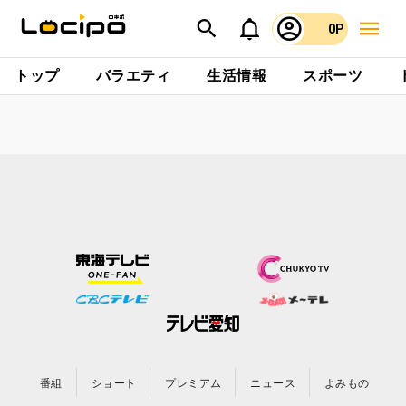
0P
トップ
バラエティ
生活情報
スポーツ
番組
ショート
プレミアム
ニュース
よみもの