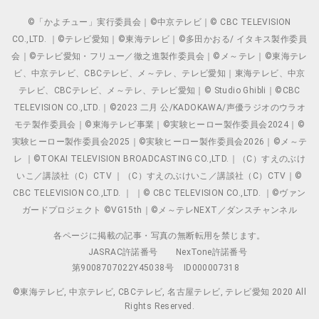
©「かよチュー」実行委員会｜©中京テレビ｜© CBC TELEVISION
CO.,LTD. ｜©テレビ愛知｜©東海テレビ｜©多田かおる/ イタキス製作委員
会｜©テレビ愛知・フリュー／徹之進製作委員会｜©メ～テレ｜©東海テレ
ビ、中京テレビ、CBCテレビ、メ～テレ、テレビ愛知｜東海テレビ、中京
テレビ、CBCテレビ、メ～テレ、テレビ愛知｜© Studio Ghibli｜©CBC
TELEVISION CO.,LTD.｜©2023 二月 公/KADOKAWA/声優ラジオのウラオ
モテ製作委員会｜©東海テレビ事業｜©実験ヒーロー製作委員会2024｜©
実験ヒーロー製作委員会2025｜©実験ヒーロー製作委員会2026｜©メ～テ
レ ｜©TOKAI TELEVISION BROADCASTING CO.,LTD.｜（C）すえのぶけ
いこ／講談社（C）CTV ｜（C）すえのぶけいこ／講談社（C）CTV｜©
CBC TELEVISION CO.,LTD. ｜ ｜© CBC TELEVISION CO.,LTD. ｜©ヴァン
ガードプロジェクト ©VG15th｜©メ～テレNEXT／ダンスチャンネル
各ページに掲載の記事・写真の無断転用を禁じます。
JASRAC許諾番号
NexTone許諾番号
第9008707022Y45038号
ID000007318
©東海テレビ, 中京テレビ, CBCテレビ, 名古屋テレビ, テレビ愛知 2020 All
Rights Reserved.