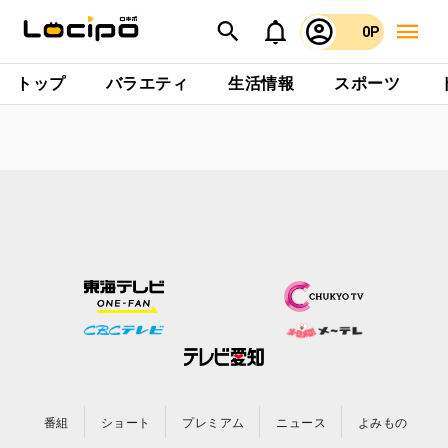
0P
トップ
バラエティ
生活情報
スポーツ
番組
ショート
プレミアム
ニュース
よみもの