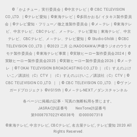
©「かよチュー」実行委員会｜©中京テレビ｜© CBC TELEVISION
CO.,LTD. ｜©テレビ愛知｜©東海テレビ｜©多田かおる/ イタキス製作委員
会｜©テレビ愛知・フリュー／徹之進製作委員会｜©メ～テレ｜©東海テレ
ビ、中京テレビ、CBCテレビ、メ～テレ、テレビ愛知｜東海テレビ、中京
テレビ、CBCテレビ、メ～テレ、テレビ愛知｜© Studio Ghibli｜©CBC
TELEVISION CO.,LTD.｜©2023 二月 公/KADOKAWA/声優ラジオのウラオ
モテ製作委員会｜©東海テレビ事業｜©実験ヒーロー製作委員会2024｜©
実験ヒーロー製作委員会2025｜©実験ヒーロー製作委員会2026｜©メ～テ
レ ｜©TOKAI TELEVISION BROADCASTING CO.,LTD.｜（C）すえのぶけ
いこ／講談社（C）CTV ｜（C）すえのぶけいこ／講談社（C）CTV｜©
CBC TELEVISION CO.,LTD. ｜ ｜© CBC TELEVISION CO.,LTD. ｜©ヴァン
ガードプロジェクト ©VG15th｜©メ～テレNEXT／ダンスチャンネル
各ページに掲載の記事・写真の無断転用を禁じます。
JASRAC許諾番号
NexTone許諾番号
第9008707022Y45038号
ID000007318
©東海テレビ, 中京テレビ, CBCテレビ, 名古屋テレビ, テレビ愛知 2020 All
Rights Reserved.