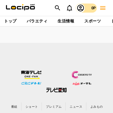
0P
トップ
バラエティ
生活情報
スポーツ
番組
ショート
プレミアム
ニュース
よみもの