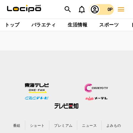
0P
トップ
バラエティ
生活情報
スポーツ
番組
ショート
プレミアム
ニュース
よみもの