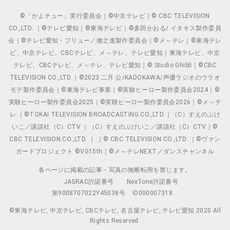
©「かよチュー」実行委員会｜©中京テレビ｜© CBC TELEVISION
CO.,LTD. ｜©テレビ愛知｜©東海テレビ｜©多田かおる/ イタキス製作委員
会｜©テレビ愛知・フリュー／徹之進製作委員会｜©メ～テレ｜©東海テレ
ビ、中京テレビ、CBCテレビ、メ～テレ、テレビ愛知｜東海テレビ、中京
テレビ、CBCテレビ、メ～テレ、テレビ愛知｜© Studio Ghibli｜©CBC
TELEVISION CO.,LTD.｜©2023 二月 公/KADOKAWA/声優ラジオのウラオ
モテ製作委員会｜©東海テレビ事業｜©実験ヒーロー製作委員会2024｜©
実験ヒーロー製作委員会2025｜©実験ヒーロー製作委員会2026｜©メ～テ
レ ｜©TOKAI TELEVISION BROADCASTING CO.,LTD.｜（C）すえのぶけ
いこ／講談社（C）CTV ｜（C）すえのぶけいこ／講談社（C）CTV｜©
CBC TELEVISION CO.,LTD. ｜ ｜© CBC TELEVISION CO.,LTD. ｜©ヴァン
ガードプロジェクト ©VG15th｜©メ～テレNEXT／ダンスチャンネル
各ページに掲載の記事・写真の無断転用を禁じます。
JASRAC許諾番号
NexTone許諾番号
第9008707022Y45038号
ID000007318
©東海テレビ, 中京テレビ, CBCテレビ, 名古屋テレビ, テレビ愛知 2020 All
Rights Reserved.