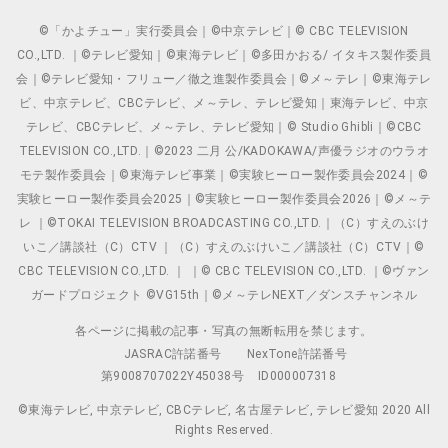
©「かよチュー」実行委員会｜©中京テレビ｜© CBC TELEVISION
CO.,LTD. ｜©テレビ愛知｜©東海テレビ｜©多田かおる/ イタキス製作委員
会｜©テレビ愛知・フリュー／徹之進製作委員会｜©メ～テレ｜©東海テレ
ビ、中京テレビ、CBCテレビ、メ～テレ、テレビ愛知｜東海テレビ、中京
テレビ、CBCテレビ、メ～テレ、テレビ愛知｜© Studio Ghibli｜©CBC
TELEVISION CO.,LTD.｜©2023 二月 公/KADOKAWA/声優ラジオのウラオ
モテ製作委員会｜©東海テレビ事業｜©実験ヒーロー製作委員会2024｜©
実験ヒーロー製作委員会2025｜©実験ヒーロー製作委員会2026｜©メ～テ
レ ｜©TOKAI TELEVISION BROADCASTING CO.,LTD.｜（C）すえのぶけ
いこ／講談社（C）CTV ｜（C）すえのぶけいこ／講談社（C）CTV｜©
CBC TELEVISION CO.,LTD. ｜ ｜© CBC TELEVISION CO.,LTD. ｜©ヴァン
ガードプロジェクト ©VG15th｜©メ～テレNEXT／ダンスチャンネル
各ページに掲載の記事・写真の無断転用を禁じます。
JASRAC許諾番号
NexTone許諾番号
第9008707022Y45038号
ID000007318
©東海テレビ, 中京テレビ, CBCテレビ, 名古屋テレビ, テレビ愛知 2020 All
Rights Reserved.