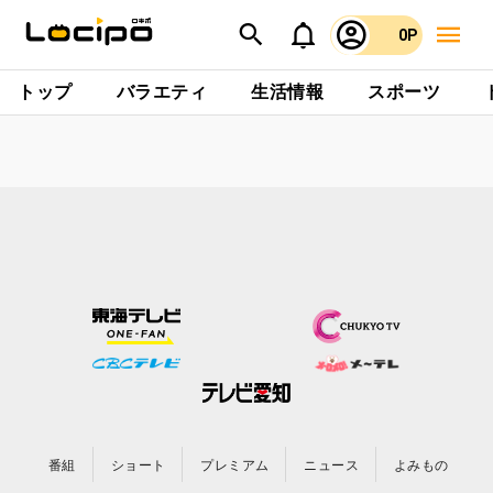
0P
トップ
バラエティ
生活情報
スポーツ
番組
ショート
プレミアム
ニュース
よみもの