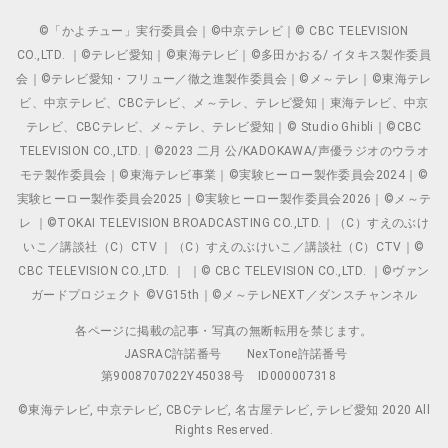
©「かよチュー」実行委員会｜©中京テレビ｜© CBC TELEVISION
CO.,LTD. ｜©テレビ愛知｜©東海テレビ｜©多田かおる/ イタキス製作委員
会｜©テレビ愛知・フリュー／徹之進製作委員会｜©メ～テレ｜©東海テレ
ビ、中京テレビ、CBCテレビ、メ～テレ、テレビ愛知｜東海テレビ、中京
テレビ、CBCテレビ、メ～テレ、テレビ愛知｜© Studio Ghibli｜©CBC
TELEVISION CO.,LTD.｜©2023 二月 公/KADOKAWA/声優ラジオのウラオ
モテ製作委員会｜©東海テレビ事業｜©実験ヒーロー製作委員会2024｜©
実験ヒーロー製作委員会2025｜©実験ヒーロー製作委員会2026｜©メ～テ
レ ｜©TOKAI TELEVISION BROADCASTING CO.,LTD.｜（C）すえのぶけ
いこ／講談社（C）CTV ｜（C）すえのぶけいこ／講談社（C）CTV｜©
CBC TELEVISION CO.,LTD. ｜ ｜© CBC TELEVISION CO.,LTD. ｜©ヴァン
ガードプロジェクト ©VG15th｜©メ～テレNEXT／ダンスチャンネル
各ページに掲載の記事・写真の無断転用を禁じます。
JASRAC許諾番号
NexTone許諾番号
第9008707022Y45038号
ID000007318
©東海テレビ, 中京テレビ, CBCテレビ, 名古屋テレビ, テレビ愛知 2020 All
Rights Reserved.