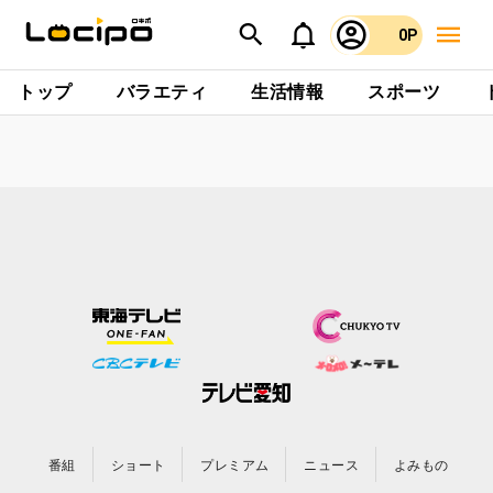
0P
トップ
バラエティ
生活情報
スポーツ
番組
ショート
プレミアム
ニュース
よみもの