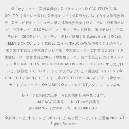
©「かよチュー」実行委員会｜©中京テレビ｜© CBC TELEVISION
CO.,LTD. ｜©テレビ愛知｜©東海テレビ｜©多田かおる/ イタキス製作委員
会｜©テレビ愛知・フリュー／徹之進製作委員会｜©メ～テレ｜©東海テレ
ビ、中京テレビ、CBCテレビ、メ～テレ、テレビ愛知｜東海テレビ、中京
テレビ、CBCテレビ、メ～テレ、テレビ愛知｜© Studio Ghibli｜©CBC
TELEVISION CO.,LTD.｜©2023 二月 公/KADOKAWA/声優ラジオのウラオ
モテ製作委員会｜©東海テレビ事業｜©実験ヒーロー製作委員会2024｜©
実験ヒーロー製作委員会2025｜©実験ヒーロー製作委員会2026｜©メ～テ
レ ｜©TOKAI TELEVISION BROADCASTING CO.,LTD.｜（C）すえのぶけ
いこ／講談社（C）CTV ｜（C）すえのぶけいこ／講談社（C）CTV｜©
CBC TELEVISION CO.,LTD. ｜ ｜© CBC TELEVISION CO.,LTD. ｜©ヴァン
ガードプロジェクト ©VG15th｜©メ～テレNEXT／ダンスチャンネル
各ページに掲載の記事・写真の無断転用を禁じます。
JASRAC許諾番号
NexTone許諾番号
第9008707022Y45038号
ID000007318
©東海テレビ, 中京テレビ, CBCテレビ, 名古屋テレビ, テレビ愛知 2020 All
Rights Reserved.