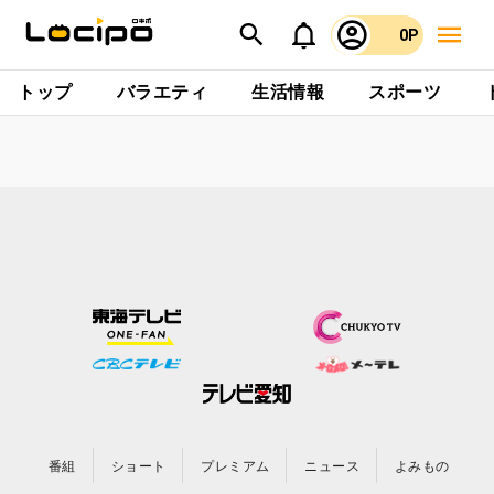
0P
トップ
バラエティ
生活情報
スポーツ
番組
ショート
プレミアム
ニュース
よみもの