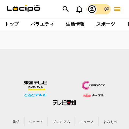
0P
トップ
バラエティ
生活情報
スポーツ
番組
ショート
プレミアム
ニュース
よみもの