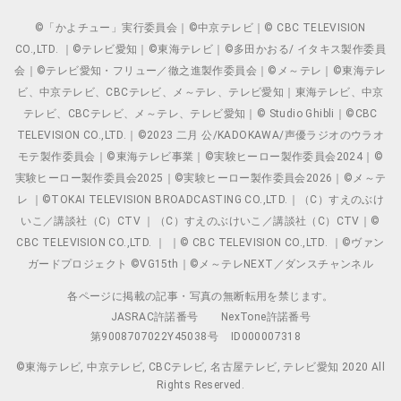
©「かよチュー」実行委員会｜©中京テレビ｜© CBC TELEVISION
CO.,LTD. ｜©テレビ愛知｜©東海テレビ｜©多田かおる/ イタキス製作委員
会｜©テレビ愛知・フリュー／徹之進製作委員会｜©メ～テレ｜©東海テレ
ビ、中京テレビ、CBCテレビ、メ～テレ、テレビ愛知｜東海テレビ、中京
テレビ、CBCテレビ、メ～テレ、テレビ愛知｜© Studio Ghibli｜©CBC
TELEVISION CO.,LTD.｜©2023 二月 公/KADOKAWA/声優ラジオのウラオ
モテ製作委員会｜©東海テレビ事業｜©実験ヒーロー製作委員会2024｜©
実験ヒーロー製作委員会2025｜©実験ヒーロー製作委員会2026｜©メ～テ
レ ｜©TOKAI TELEVISION BROADCASTING CO.,LTD.｜（C）すえのぶけ
いこ／講談社（C）CTV ｜（C）すえのぶけいこ／講談社（C）CTV｜©
CBC TELEVISION CO.,LTD. ｜ ｜© CBC TELEVISION CO.,LTD. ｜©ヴァン
ガードプロジェクト ©VG15th｜©メ～テレNEXT／ダンスチャンネル
各ページに掲載の記事・写真の無断転用を禁じます。
JASRAC許諾番号
NexTone許諾番号
第9008707022Y45038号
ID000007318
©東海テレビ, 中京テレビ, CBCテレビ, 名古屋テレビ, テレビ愛知 2020 All
Rights Reserved.