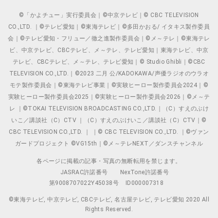
©「かよチュー」実行委員会｜©中京テレビ｜© CBC TELEVISION
CO.,LTD. ｜©テレビ愛知｜©東海テレビ｜©多田かおる/ イタキス製作委員
会｜©テレビ愛知・フリュー／徹之進製作委員会｜©メ～テレ｜©東海テレ
ビ、中京テレビ、CBCテレビ、メ～テレ、テレビ愛知｜東海テレビ、中京
テレビ、CBCテレビ、メ～テレ、テレビ愛知｜© Studio Ghibli｜©CBC
TELEVISION CO.,LTD.｜©2023 二月 公/KADOKAWA/声優ラジオのウラオ
モテ製作委員会｜©東海テレビ事業｜©実験ヒーロー製作委員会2024｜©
実験ヒーロー製作委員会2025｜©実験ヒーロー製作委員会2026｜©メ～テ
レ ｜©TOKAI TELEVISION BROADCASTING CO.,LTD.｜（C）すえのぶけ
いこ／講談社（C）CTV ｜（C）すえのぶけいこ／講談社（C）CTV｜©
CBC TELEVISION CO.,LTD. ｜ ｜© CBC TELEVISION CO.,LTD. ｜©ヴァン
ガードプロジェクト ©VG15th｜©メ～テレNEXT／ダンスチャンネル
各ページに掲載の記事・写真の無断転用を禁じます。
JASRAC許諾番号
NexTone許諾番号
第9008707022Y45038号
ID000007318
©東海テレビ, 中京テレビ, CBCテレビ, 名古屋テレビ, テレビ愛知 2020 All
Rights Reserved.