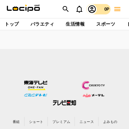
0P
トップ
バラエティ
生活情報
スポーツ
番組
ショート
プレミアム
ニュース
よみもの