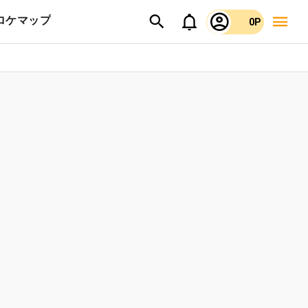
ロケマップ
0P