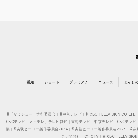
番組
ショート
プレミアム
ニュース
よみも
©「かよチュー」実行委員会｜©中京テレビ｜© CBC TELEVISION C
CBCテレビ、メ～テレ、テレビ愛知｜東海テレビ、中京テレビ、CBCテレビ、メ～テレ、テ
業｜©実験ヒーロー製作委員会2024｜©実験ヒーロー製作委員会2025｜©実験ヒーロー
こ／講談社（C）CTV｜© CBC TELEVISION