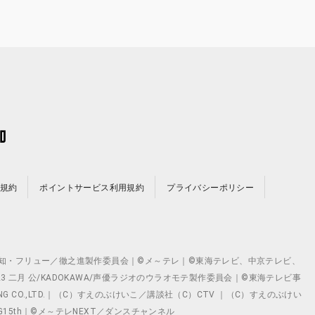
規約
ポイントサービス利用規約
プライバシーポリシー
©テレビ愛知・フリュー／徹之進製作委員会｜©メ～テレ｜©東海テレビ、中京テレビ、
©2023 二月 公/KADOKAWA/声優ラジオのウラオモテ製作委員会｜©東海テレビ事
ING CO.,LTD.｜（C）すえのぶけいこ／講談社（C）CTV ｜（C）すえのぶけい
クト ©VG15th｜©メ～テレNEXT／ダンスチャンネル