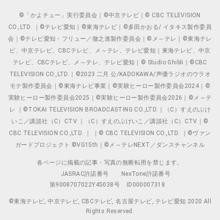
©「かよチュー」実行委員会｜©中京テレビ｜© CBC TELEVISION
CO.,LTD. ｜©テレビ愛知｜©東海テレビ｜©多田かおる/ イタキス製作委員
会｜©テレビ愛知・フリュー／徹之進製作委員会｜©メ～テレ｜©東海テレ
ビ、中京テレビ、CBCテレビ、メ～テレ、テレビ愛知｜東海テレビ、中京
テレビ、CBCテレビ、メ～テレ、テレビ愛知｜© Studio Ghibli｜©CBC
TELEVISION CO.,LTD.｜©2023 二月 公/KADOKAWA/声優ラジオのウラオ
モテ製作委員会｜©東海テレビ事業｜©実験ヒーロー製作委員会2024｜©
実験ヒーロー製作委員会2025｜©実験ヒーロー製作委員会2026｜©メ～テ
レ ｜©TOKAI TELEVISION BROADCASTING CO.,LTD.｜（C）すえのぶけ
いこ／講談社（C）CTV ｜（C）すえのぶけいこ／講談社（C）CTV｜©
CBC TELEVISION CO.,LTD. ｜ ｜© CBC TELEVISION CO.,LTD. ｜©ヴァン
ガードプロジェクト ©VG15th｜©メ～テレNEXT／ダンスチャンネル
各ページに掲載の記事・写真の無断転用を禁じます。
JASRAC許諾番号
NexTone許諾番号
第9008707022Y45038号
ID000007318
©東海テレビ, 中京テレビ, CBCテレビ, 名古屋テレビ, テレビ愛知 2020 All
Rights Reserved.