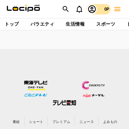
0P
トップ
バラエティ
生活情報
スポーツ
番組
ショート
プレミアム
ニュース
よみもの