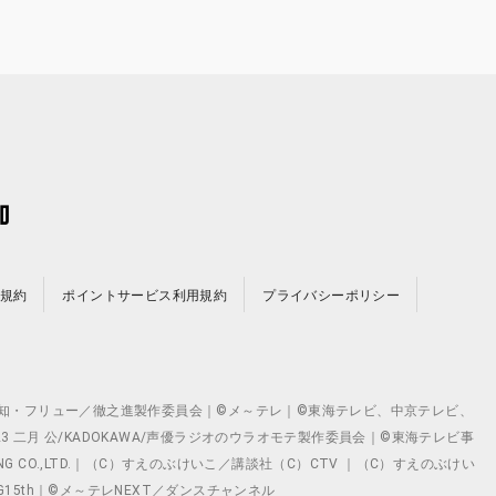
規約
ポイントサービス利用規約
プライバシーポリシー
©テレビ愛知・フリュー／徹之進製作委員会｜©メ～テレ｜©東海テレビ、中京テレビ、
©2023 二月 公/KADOKAWA/声優ラジオのウラオモテ製作委員会｜©東海テレビ事
ING CO.,LTD.｜（C）すえのぶけいこ／講談社（C）CTV ｜（C）すえのぶけい
クト ©VG15th｜©メ～テレNEXT／ダンスチャンネル