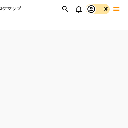
ロケマップ
0P