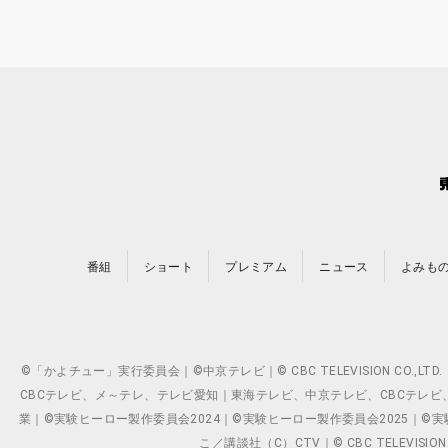
番組
ショート
プレミアム
ニュース
よみも
©「かよチュー」実行委員会｜©中京テレビ｜© CBC TELEVISION C
CBCテレビ、メ～テレ、テレビ愛知｜東海テレビ、中京テレビ、CBCテレビ、メ～テレ、テ
業｜©実験ヒーロー製作委員会2024｜©実験ヒーロー製作委員会2025｜©実験ヒーロー
こ／講談社（C）CTV｜© CBC TELEVISION