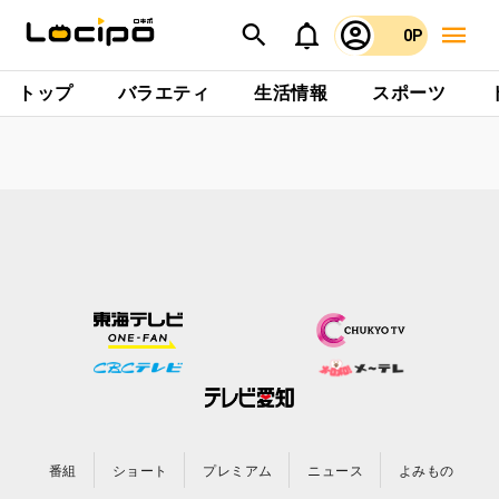
0P
トップ
バラエティ
生活情報
スポーツ
番組
ショート
プレミアム
ニュース
よみもの