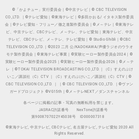
©「かよチュー」実行委員会｜©中京テレビ｜© CBC TELEVISION
CO.,LTD. ｜©テレビ愛知｜©東海テレビ｜©多田かおる/ イタキス製作委員
会｜©テレビ愛知・フリュー／徹之進製作委員会｜©メ～テレ｜©東海テレ
ビ、中京テレビ、CBCテレビ、メ～テレ、テレビ愛知｜東海テレビ、中京
テレビ、CBCテレビ、メ～テレ、テレビ愛知｜© Studio Ghibli｜©CBC
TELEVISION CO.,LTD.｜©2023 二月 公/KADOKAWA/声優ラジオのウラオ
モテ製作委員会｜©東海テレビ事業｜©実験ヒーロー製作委員会2024｜©
実験ヒーロー製作委員会2025｜©実験ヒーロー製作委員会2026｜©メ～テ
レ ｜©TOKAI TELEVISION BROADCASTING CO.,LTD.｜（C）すえのぶけ
いこ／講談社（C）CTV ｜（C）すえのぶけいこ／講談社（C）CTV｜©
CBC TELEVISION CO.,LTD. ｜ ｜© CBC TELEVISION CO.,LTD. ｜©ヴァン
ガードプロジェクト ©VG15th｜©メ～テレNEXT／ダンスチャンネル
各ページに掲載の記事・写真の無断転用を禁じます。
JASRAC許諾番号
NexTone許諾番号
第9008707022Y45038号
ID000007318
©東海テレビ, 中京テレビ, CBCテレビ, 名古屋テレビ, テレビ愛知 2020 All
Rights Reserved.