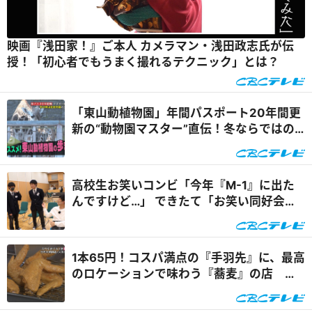
映画『浅田家！』ご本人 カメラマン・浅田政志氏が伝
授！「初心者でもうまく撮れるテクニック」とは？
「東山動植物園」年間パスポート20年間更
新の“動物園マスター”直伝！冬ならではの
「動物園の楽しみ方」
高校生お笑いコンビ「今年『M-1』に出た
んですけど…」 できたて「お笑い同好会」
は文化祭で笑いを取れるか？パンサー向井
が高校で熱血指導
1本65円！コスパ満点の『手羽先』に、最高
のロケーションで味わう『蕎麦』の店 岐
阜県御嵩町でなりゆきグルメ旅！！