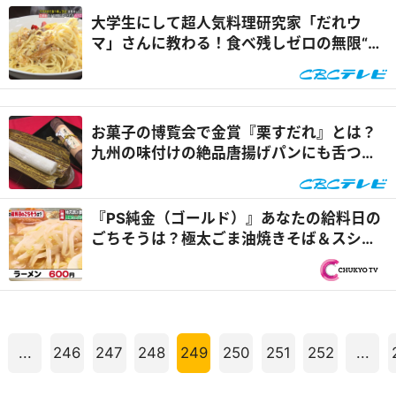
大学生にして超人気料理研究家「だれウ
マ」さんに教わる！食べ残しゼロの無限“ず
ぼら飯”レシピ
お菓子の博覧会で金賞『栗すだれ』とは？
九州の味付けの絶品唐揚げパンにも舌つづ
み！岐阜県御嵩町でなりゆきグルメ旅！！
『PS純金（ゴールド）』あなたの給料日の
ごちそうは？極太ごま油焼きそば＆スシロ
ー幻の山盛り軍艦110円
...
246
247
248
249
250
251
252
...