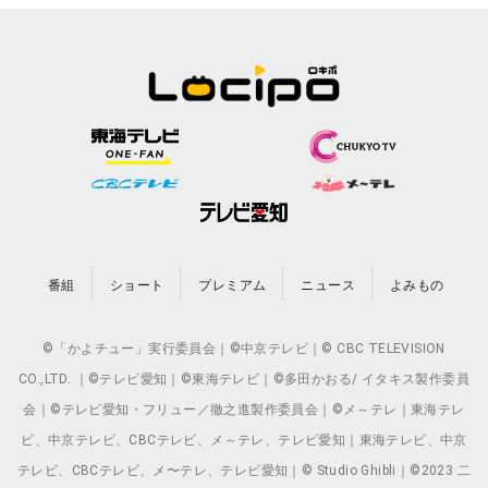
番組
ショート
プレミアム
ニュース
よみもの
©「かよチュー」実行委員会｜©中京テレビ｜© CBC TELEVISION
CO.,LTD. ｜©テレビ愛知｜©東海テレビ｜©多田かおる/ イタキス製作委員
会｜©テレビ愛知・フリュー／徹之進製作委員会｜©メ～テレ｜東海テレ
ビ、中京テレビ、CBCテレビ、メ～テレ、テレビ愛知｜東海テレビ、中京
テレビ、CBCテレビ、メ〜テレ、テレビ愛知｜© Studio Ghibli｜©2023 二