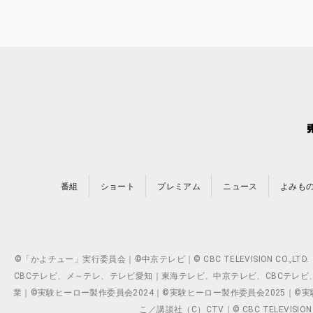
番組
ショート
プレミアム
ニュース
よみも
©「かよチュー」実行委員会｜©中京テレビ｜© CBC TELEVISION C
CBCテレビ、メ～テレ、テレビ愛知｜東海テレビ、中京テレビ、CBCテレビ、メ～テレ、テ
業｜©実験ヒーロー製作委員会2024｜©実験ヒーロー製作委員会2025｜©実験ヒーロー
こ／講談社（C）CTV｜© CBC TELEVISION