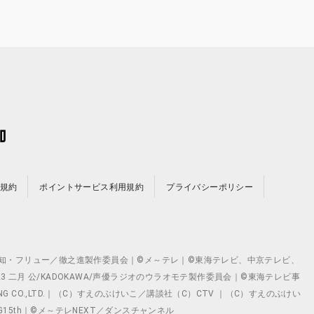
規約
ポイントサービス利用規約
プライバシーポリシー
©テレビ愛知・フリュー／徹之進製作委員会｜©メ～テレ｜©東海テレビ、中京テレビ、
©2023 二月 公/KADOKAWA/声優ラジオのウラオモテ製作委員会｜©東海テレビ事
ING CO.,LTD.｜（C）すえのぶけいこ／講談社（C）CTV ｜（C）すえのぶけい
クト ©VG15th｜©メ～テレNEXT／ダンスチャンネル