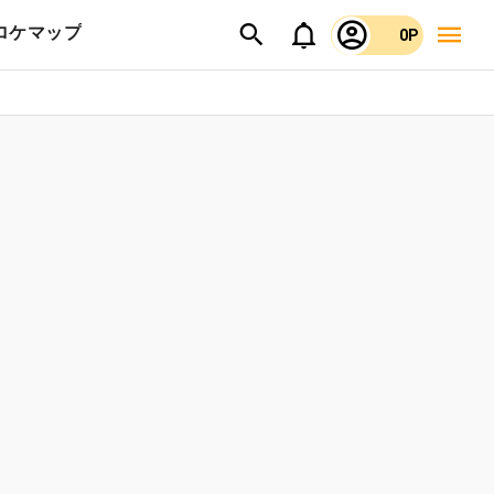
ロケマップ
0P