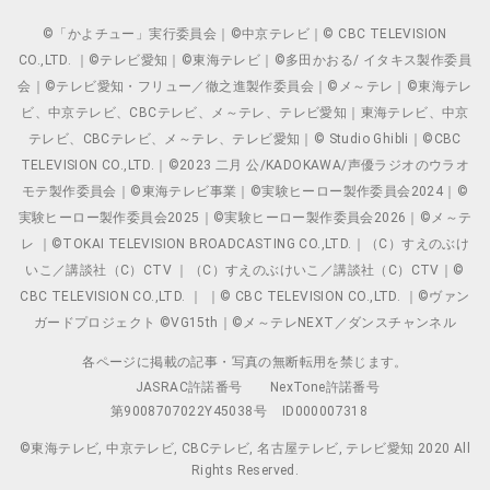
©「かよチュー」実行委員会｜©中京テレビ｜© CBC TELEVISION
CO.,LTD. ｜©テレビ愛知｜©東海テレビ｜©多田かおる/ イタキス製作委員
会｜©テレビ愛知・フリュー／徹之進製作委員会｜©メ～テレ｜©東海テレ
ビ、中京テレビ、CBCテレビ、メ～テレ、テレビ愛知｜東海テレビ、中京
テレビ、CBCテレビ、メ～テレ、テレビ愛知｜© Studio Ghibli｜©CBC
TELEVISION CO.,LTD.｜©2023 二月 公/KADOKAWA/声優ラジオのウラオ
モテ製作委員会｜©東海テレビ事業｜©実験ヒーロー製作委員会2024｜©
実験ヒーロー製作委員会2025｜©実験ヒーロー製作委員会2026｜©メ～テ
レ ｜©TOKAI TELEVISION BROADCASTING CO.,LTD.｜（C）すえのぶけ
いこ／講談社（C）CTV ｜（C）すえのぶけいこ／講談社（C）CTV｜©
CBC TELEVISION CO.,LTD. ｜ ｜© CBC TELEVISION CO.,LTD. ｜©ヴァン
ガードプロジェクト ©VG15th｜©メ～テレNEXT／ダンスチャンネル
各ページに掲載の記事・写真の無断転用を禁じます。
JASRAC許諾番号
NexTone許諾番号
第9008707022Y45038号
ID000007318
©東海テレビ, 中京テレビ, CBCテレビ, 名古屋テレビ, テレビ愛知 2020 All
Rights Reserved.