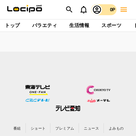
0P
トップ
バラエティ
生活情報
スポーツ
番組
ショート
プレミアム
ニュース
よみもの