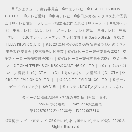
©「かよチュー」実行委員会｜©中京テレビ｜© CBC TELEVISION
CO.,LTD. ｜©テレビ愛知｜©東海テレビ｜©多田かおる/ イタキス製作委員
会｜©テレビ愛知・フリュー／徹之進製作委員会｜©メ～テレ｜©東海テレ
ビ、中京テレビ、CBCテレビ、メ～テレ、テレビ愛知｜東海テレビ、中京
テレビ、CBCテレビ、メ～テレ、テレビ愛知｜© Studio Ghibli｜©CBC
TELEVISION CO.,LTD.｜©2023 二月 公/KADOKAWA/声優ラジオのウラオ
モテ製作委員会｜©東海テレビ事業｜©実験ヒーロー製作委員会2024｜©
実験ヒーロー製作委員会2025｜©実験ヒーロー製作委員会2026｜©メ～テ
レ ｜©TOKAI TELEVISION BROADCASTING CO.,LTD.｜（C）すえのぶけ
いこ／講談社（C）CTV ｜（C）すえのぶけいこ／講談社（C）CTV｜©
CBC TELEVISION CO.,LTD. ｜ ｜© CBC TELEVISION CO.,LTD. ｜©ヴァン
ガードプロジェクト ©VG15th｜©メ～テレNEXT／ダンスチャンネル
各ページに掲載の記事・写真の無断転用を禁じます。
JASRAC許諾番号
NexTone許諾番号
第9008707022Y45038号
ID000007318
©東海テレビ, 中京テレビ, CBCテレビ, 名古屋テレビ, テレビ愛知 2020 All
Rights Reserved.