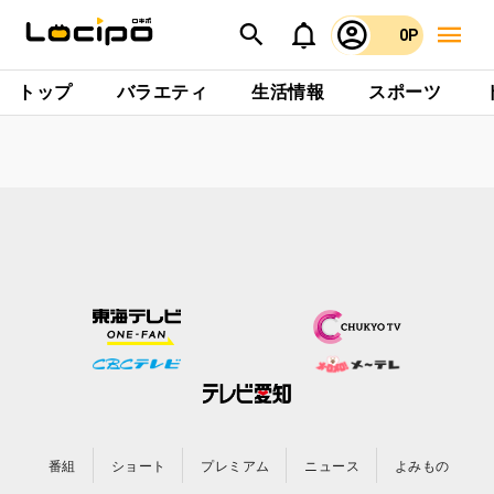
0P
トップ
バラエティ
生活情報
スポーツ
番組
ショート
プレミアム
ニュース
よみもの