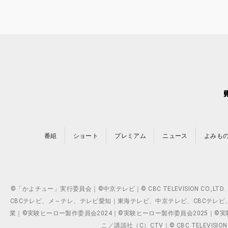
番組
ショート
プレミアム
ニュース
よみも
©「かよチュー」実行委員会｜©中京テレビ｜© CBC TELEVISION C
CBCテレビ、メ～テレ、テレビ愛知｜東海テレビ、中京テレビ、CBCテレビ、メ～テレ、テ
業｜©実験ヒーロー製作委員会2024｜©実験ヒーロー製作委員会2025｜©実験ヒーロー
こ／講談社（C）CTV｜© CBC TELEVISION