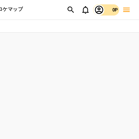
ロケマップ
0P