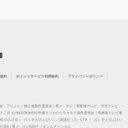
規約
ポイントサービス利用規約
プライバシーポリシー
©テレビ愛知・フリュー／徹之進製作委員会｜©メ～テレ｜©東海テレビ、中京テレビ、
©2023 二月 公/KADOKAWA/声優ラジオのウラオモテ製作委員会｜©東海テレビ事
ING CO.,LTD.｜（C）すえのぶけいこ／講談社（C）CTV ｜（C）すえのぶけい
クト ©VG15th｜©メ～テレNEXT／ダンスチャンネル