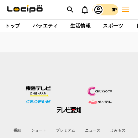
0P
トップ
バラエティ
生活情報
スポーツ
番組
ショート
プレミアム
ニュース
よみもの