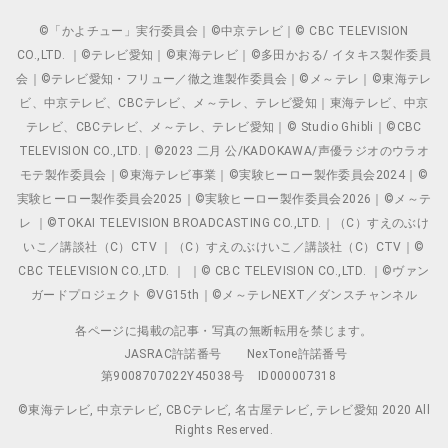
©「かよチュー」実行委員会｜©中京テレビ｜© CBC TELEVISION
CO.,LTD. ｜©テレビ愛知｜©東海テレビ｜©多田かおる/ イタキス製作委員
会｜©テレビ愛知・フリュー／徹之進製作委員会｜©メ～テレ｜©東海テレ
ビ、中京テレビ、CBCテレビ、メ～テレ、テレビ愛知｜東海テレビ、中京
テレビ、CBCテレビ、メ～テレ、テレビ愛知｜© Studio Ghibli｜©CBC
TELEVISION CO.,LTD.｜©2023 二月 公/KADOKAWA/声優ラジオのウラオ
モテ製作委員会｜©東海テレビ事業｜©実験ヒーロー製作委員会2024｜©
実験ヒーロー製作委員会2025｜©実験ヒーロー製作委員会2026｜©メ～テ
レ ｜©TOKAI TELEVISION BROADCASTING CO.,LTD.｜（C）すえのぶけ
いこ／講談社（C）CTV ｜（C）すえのぶけいこ／講談社（C）CTV｜©
CBC TELEVISION CO.,LTD. ｜ ｜© CBC TELEVISION CO.,LTD. ｜©ヴァン
ガードプロジェクト ©VG15th｜©メ～テレNEXT／ダンスチャンネル
各ページに掲載の記事・写真の無断転用を禁じます。
JASRAC許諾番号
NexTone許諾番号
第9008707022Y45038号
ID000007318
©東海テレビ, 中京テレビ, CBCテレビ, 名古屋テレビ, テレビ愛知 2020 All
Rights Reserved.