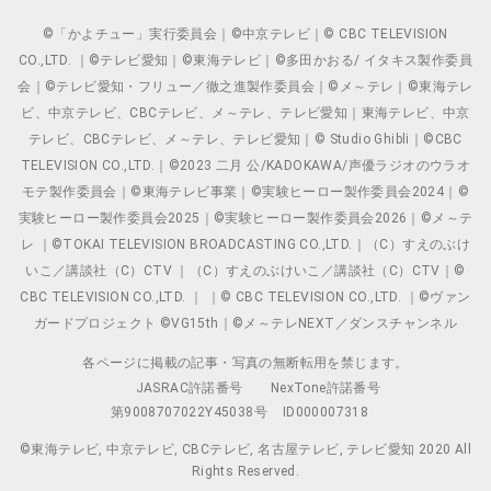
©「かよチュー」実行委員会｜©中京テレビ｜© CBC TELEVISION
CO.,LTD. ｜©テレビ愛知｜©東海テレビ｜©多田かおる/ イタキス製作委員
会｜©テレビ愛知・フリュー／徹之進製作委員会｜©メ～テレ｜©東海テレ
ビ、中京テレビ、CBCテレビ、メ～テレ、テレビ愛知｜東海テレビ、中京
テレビ、CBCテレビ、メ～テレ、テレビ愛知｜© Studio Ghibli｜©CBC
TELEVISION CO.,LTD.｜©2023 二月 公/KADOKAWA/声優ラジオのウラオ
モテ製作委員会｜©東海テレビ事業｜©実験ヒーロー製作委員会2024｜©
実験ヒーロー製作委員会2025｜©実験ヒーロー製作委員会2026｜©メ～テ
レ ｜©TOKAI TELEVISION BROADCASTING CO.,LTD.｜（C）すえのぶけ
いこ／講談社（C）CTV ｜（C）すえのぶけいこ／講談社（C）CTV｜©
CBC TELEVISION CO.,LTD. ｜ ｜© CBC TELEVISION CO.,LTD. ｜©ヴァン
ガードプロジェクト ©VG15th｜©メ～テレNEXT／ダンスチャンネル
各ページに掲載の記事・写真の無断転用を禁じます。
JASRAC許諾番号
NexTone許諾番号
第9008707022Y45038号
ID000007318
©東海テレビ, 中京テレビ, CBCテレビ, 名古屋テレビ, テレビ愛知 2020 All
Rights Reserved.