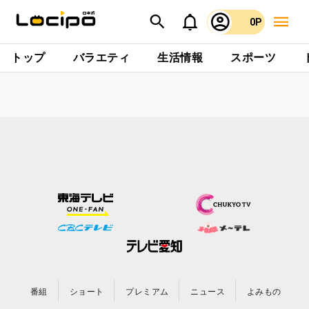
0P
トップ
バラエティ
生活情報
スポーツ
番組
ショート
プレミアム
ニュース
よみもの