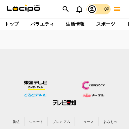
0P
トップ
バラエティ
生活情報
スポーツ
番組
ショート
プレミアム
ニュース
よみもの