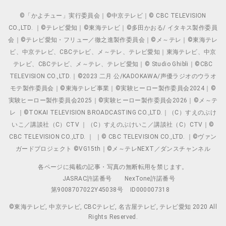
©「かよチュー」実行委員会｜©中京テレビ｜© CBC TELEVISION
CO.,LTD. ｜©テレビ愛知｜©東海テレビ｜©多田かおる/ イタキス製作委員
会｜©テレビ愛知・フリュー／徹之進製作委員会｜©メ～テレ｜©東海テレ
ビ、中京テレビ、CBCテレビ、メ～テレ、テレビ愛知｜東海テレビ、中京
テレビ、CBCテレビ、メ～テレ、テレビ愛知｜© Studio Ghibli｜©CBC
TELEVISION CO.,LTD.｜©2023 二月 公/KADOKAWA/声優ラジオのウラオ
モテ製作委員会｜©東海テレビ事業｜©実験ヒーロー製作委員会2024｜©
実験ヒーロー製作委員会2025｜©実験ヒーロー製作委員会2026｜©メ～テ
レ ｜©TOKAI TELEVISION BROADCASTING CO.,LTD.｜（C）すえのぶけ
いこ／講談社（C）CTV ｜（C）すえのぶけいこ／講談社（C）CTV｜©
CBC TELEVISION CO.,LTD. ｜ ｜© CBC TELEVISION CO.,LTD. ｜©ヴァン
ガードプロジェクト ©VG15th｜©メ～テレNEXT／ダンスチャンネル
各ページに掲載の記事・写真の無断転用を禁じます。
JASRAC許諾番号
NexTone許諾番号
第9008707022Y45038号
ID000007318
©東海テレビ, 中京テレビ, CBCテレビ, 名古屋テレビ, テレビ愛知 2020 All
Rights Reserved.