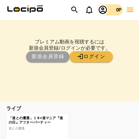
0P
プレミアム動画を視聴するには
新規会員登録/ログインが必要です。
新規会員登録
ログイン
ライブ
ライブ
「道との遭遇」ミキ×道マニア『道
¥2400
の日』アフターパーティー
道との遭遇