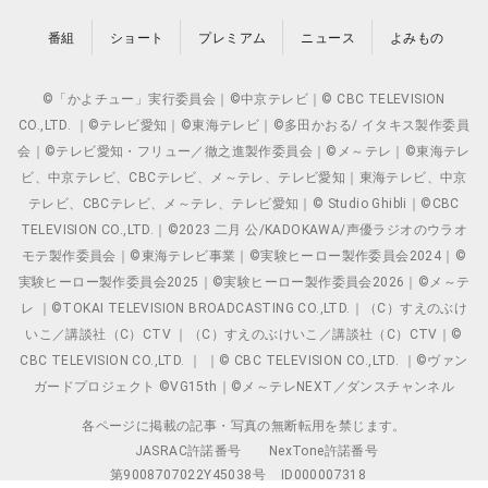
番組
ショート
プレミアム
ニュース
よみもの
©「かよチュー」実行委員会｜©中京テレビ｜© CBC TELEVISION
CO.,LTD. ｜©テレビ愛知｜©東海テレビ｜©多田かおる/ イタキス製作委員
会｜©テレビ愛知・フリュー／徹之進製作委員会｜©メ～テレ｜©東海テレ
ビ、中京テレビ、CBCテレビ、メ～テレ、テレビ愛知｜東海テレビ、中京
テレビ、CBCテレビ、メ～テレ、テレビ愛知｜© Studio Ghibli｜©CBC
TELEVISION CO.,LTD.｜©2023 二月 公/KADOKAWA/声優ラジオのウラオ
モテ製作委員会｜©東海テレビ事業｜©実験ヒーロー製作委員会2024｜©
実験ヒーロー製作委員会2025｜©実験ヒーロー製作委員会2026｜©メ～テ
レ ｜©TOKAI TELEVISION BROADCASTING CO.,LTD.｜（C）すえのぶけ
いこ／講談社（C）CTV ｜（C）すえのぶけいこ／講談社（C）CTV｜©
CBC TELEVISION CO.,LTD. ｜ ｜© CBC TELEVISION CO.,LTD. ｜©ヴァン
ガードプロジェクト ©VG15th｜©メ～テレNEXT／ダンスチャンネル
各ページに掲載の記事・写真の無断転用を禁じます。
JASRAC許諾番号
NexTone許諾番号
第9008707022Y45038号
ID000007318