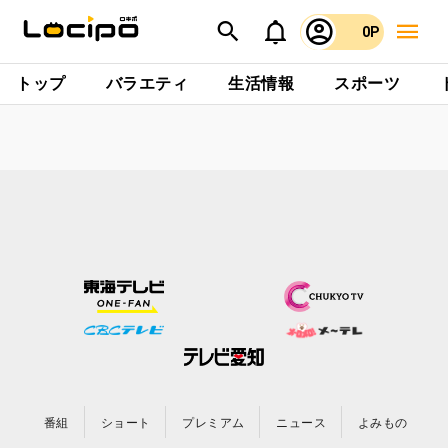
0P
トップ
バラエティ
生活情報
スポーツ
番組
ショート
プレミアム
ニュース
よみもの