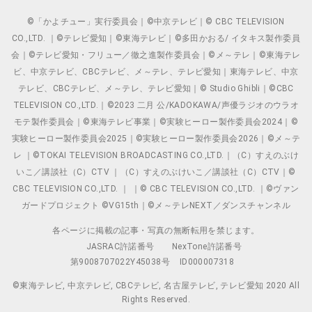
©「かよチュー」実行委員会｜©中京テレビ｜© CBC TELEVISION
CO.,LTD. ｜©テレビ愛知｜©東海テレビ｜©多田かおる/ イタキス製作委員
会｜©テレビ愛知・フリュー／徹之進製作委員会｜©メ～テレ｜©東海テレ
ビ、中京テレビ、CBCテレビ、メ～テレ、テレビ愛知｜東海テレビ、中京
テレビ、CBCテレビ、メ～テレ、テレビ愛知｜© Studio Ghibli｜©CBC
TELEVISION CO.,LTD.｜©2023 二月 公/KADOKAWA/声優ラジオのウラオ
モテ製作委員会｜©東海テレビ事業｜©実験ヒーロー製作委員会2024｜©
実験ヒーロー製作委員会2025｜©実験ヒーロー製作委員会2026｜©メ～テ
レ ｜©TOKAI TELEVISION BROADCASTING CO.,LTD.｜（C）すえのぶけ
いこ／講談社（C）CTV ｜（C）すえのぶけいこ／講談社（C）CTV｜©
CBC TELEVISION CO.,LTD. ｜ ｜© CBC TELEVISION CO.,LTD. ｜©ヴァン
ガードプロジェクト ©VG15th｜©メ～テレNEXT／ダンスチャンネル
各ページに掲載の記事・写真の無断転用を禁じます。
JASRAC許諾番号
NexTone許諾番号
第9008707022Y45038号
ID000007318
©東海テレビ, 中京テレビ, CBCテレビ, 名古屋テレビ, テレビ愛知 2020 All
Rights Reserved.