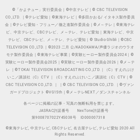
©「かよチュー」実行委員会｜©中京テレビ｜© CBC TELEVISION
CO.,LTD. ｜©テレビ愛知｜©東海テレビ｜©多田かおる/ イタキス製作委員
会｜©テレビ愛知・フリュー／徹之進製作委員会｜©メ～テレ｜©東海テレ
ビ、中京テレビ、CBCテレビ、メ～テレ、テレビ愛知｜東海テレビ、中京
テレビ、CBCテレビ、メ～テレ、テレビ愛知｜© Studio Ghibli｜©CBC
TELEVISION CO.,LTD.｜©2023 二月 公/KADOKAWA/声優ラジオのウラオ
モテ製作委員会｜©東海テレビ事業｜©実験ヒーロー製作委員会2024｜©
実験ヒーロー製作委員会2025｜©実験ヒーロー製作委員会2026｜©メ～テ
レ ｜©TOKAI TELEVISION BROADCASTING CO.,LTD.｜（C）すえのぶけ
いこ／講談社（C）CTV ｜（C）すえのぶけいこ／講談社（C）CTV｜©
CBC TELEVISION CO.,LTD. ｜ ｜© CBC TELEVISION CO.,LTD. ｜©ヴァン
ガードプロジェクト ©VG15th｜©メ～テレNEXT／ダンスチャンネル
各ページに掲載の記事・写真の無断転用を禁じます。
JASRAC許諾番号
NexTone許諾番号
第9008707022Y45038号
ID000007318
©東海テレビ, 中京テレビ, CBCテレビ, 名古屋テレビ, テレビ愛知 2020 All
Rights Reserved.