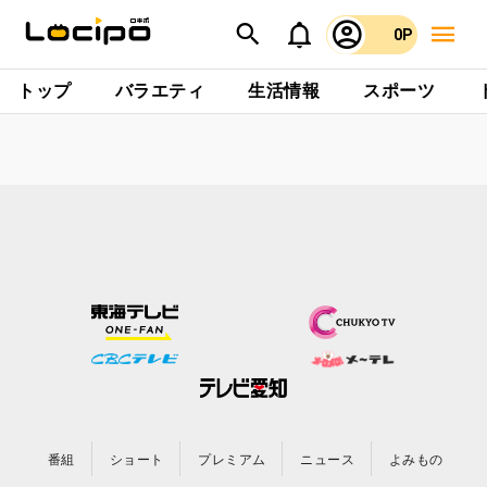
0P
トップ
バラエティ
生活情報
スポーツ
番組
ショート
プレミアム
ニュース
よみもの