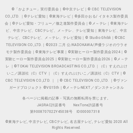
©「かよチュー」実行委員会｜©中京テレビ｜© CBC TELEVISION
CO.,LTD. ｜©テレビ愛知｜©東海テレビ｜©多田かおる/ イタキス製作委員
会｜©テレビ愛知・フリュー／徹之進製作委員会｜©メ～テレ｜©東海テレ
ビ、中京テレビ、CBCテレビ、メ～テレ、テレビ愛知｜東海テレビ、中京
テレビ、CBCテレビ、メ～テレ、テレビ愛知｜© Studio Ghibli｜©CBC
TELEVISION CO.,LTD.｜©2023 二月 公/KADOKAWA/声優ラジオのウラオ
モテ製作委員会｜©東海テレビ事業｜©実験ヒーロー製作委員会2024｜©
実験ヒーロー製作委員会2025｜©実験ヒーロー製作委員会2026｜©メ～テ
レ ｜©TOKAI TELEVISION BROADCASTING CO.,LTD.｜（C）すえのぶけ
いこ／講談社（C）CTV ｜（C）すえのぶけいこ／講談社（C）CTV｜©
CBC TELEVISION CO.,LTD. ｜ ｜© CBC TELEVISION CO.,LTD. ｜©ヴァン
ガードプロジェクト ©VG15th｜©メ～テレNEXT／ダンスチャンネル
各ページに掲載の記事・写真の無断転用を禁じます。
JASRAC許諾番号
NexTone許諾番号
第9008707022Y45038号
ID000007318
©東海テレビ, 中京テレビ, CBCテレビ, 名古屋テレビ, テレビ愛知 2020 All
Rights Reserved.