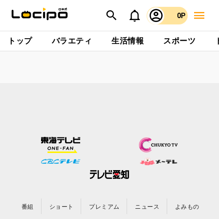
0P
トップ
バラエティ
生活情報
スポーツ
番組
ショート
プレミアム
ニュース
よみもの