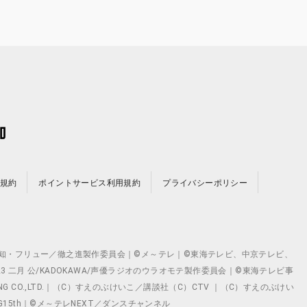
規約
ポイントサービス利用規約
プライバシーポリシー
©テレビ愛知・フリュー／徹之進製作委員会｜©メ～テレ｜©東海テレビ、中京テレビ、
©2023 二月 公/KADOKAWA/声優ラジオのウラオモテ製作委員会｜©東海テレビ事
ING CO.,LTD.｜（C）すえのぶけいこ／講談社（C）CTV ｜（C）すえのぶけい
クト ©VG15th｜©メ～テレNEXT／ダンスチャンネル