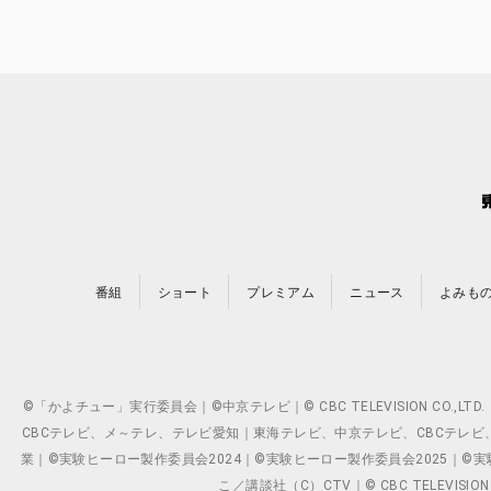
番組
ショート
プレミアム
ニュース
よみも
©「かよチュー」実行委員会｜©中京テレビ｜© CBC TELEVISION C
CBCテレビ、メ～テレ、テレビ愛知｜東海テレビ、中京テレビ、CBCテレビ、メ～テレ、テ
業｜©実験ヒーロー製作委員会2024｜©実験ヒーロー製作委員会2025｜©実験ヒーロー
こ／講談社（C）CTV｜© CBC TELEVISION