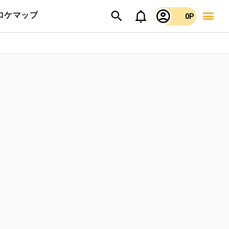
ロケマップ
0P