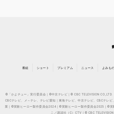
番組
ショート
プレミアム
ニュース
よみも
©「かよチュー」実行委員会｜©中京テレビ｜© CBC TELEVISION C
CBCテレビ、メ～テレ、テレビ愛知｜東海テレビ、中京テレビ、CBCテレビ、メ～テレ、テ
業｜©実験ヒーロー製作委員会2024｜©実験ヒーロー製作委員会2025｜©実験ヒーロー
こ／講談社（C）CTV｜© CBC TELEVISION