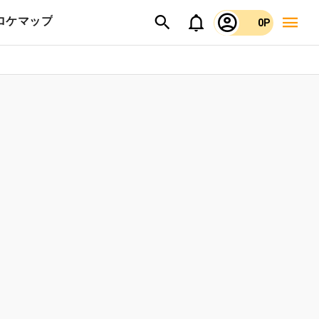
ロケマップ
0P