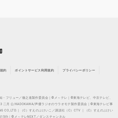
規約
ポイントサービス利用規約
プライバシーポリシー
©テレビ愛知・フリュー／徹之進製作委員会｜©メ～テレ｜©東海テレビ、中京テレビ、
©2023 二月 公/KADOKAWA/声優ラジオのウラオモテ製作委員会｜©東海テレビ事
ING CO.,LTD.｜（C）すえのぶけいこ／講談社（C）CTV ｜（C）すえのぶけい
クト ©VG15th｜©メ～テレNEXT／ダンスチャンネル