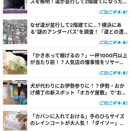
スを解明！道が並行して2階建てになったワ
ケとは『道との遭遇』
なぜ道が並行して2階建てに…？横浜にあ
る“謎のアンダーパス”を調査！『道との遭
遇』
「かき氷って稼げるの？」一杯1000円以上
が当たり前！？人気店の懐事情をリサーチ
『チャント！』
犬が代わりにお伊勢参りに！？伊勢・おか
げ横丁の新スポット「オカゲ屋敷」で“おか
げ犬”を体験『チャン...
「カバンに入れておける」手のひらサイズ
のレインコートが大人気！「ダイソー」で
買える夏の便利グッズ...