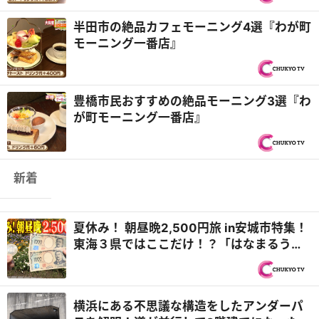
半田市の絶品カフェモーニング4選『わが町
モーニング一番店』
豊橋市民おすすめの絶品モーニング3選『わ
が町モーニング一番店』
新着
夏休み！ 朝昼晩2,500円旅 in安城市特集！
東海３県ではここだけ！？「はなまるうど
ん×吉野家 安城横山店...
横浜にある不思議な構造をしたアンダーパ