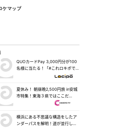
ロケマップ
着
QUOカードPay 3,000円分が100
名様に当たる！「#これロキポで見
れるよ」キャンペーン
夏休み！ 朝昼晩2,500円旅 in安城
市特集！東海３県ではここだ
け！？「はなまるうどん×吉野家
安城横山店」牛丼とうどんの最強
コラボで可能性は無限大！＆「福
横浜にある不思議な構造をしたア
来源」で食べられる安城の新名物
ンダーパスを解明！道が並行して2
「◯◯飯」に注目！ 『PS純金