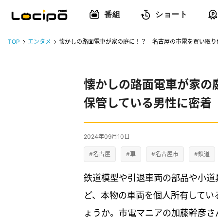
番組
ショート
TOP
エンタメ
懐かしの路面電車が家の庭に！？ 名古屋の市電を買い取り
懐かしの路面電車が家の
保管している男性に密着
2024年09月10日
#名古屋
#車
#名古屋市
#鉄道
鉄道模型や引退車両の部品や小道
ど、本物の車両を個人所有してい
ょうか。市電マニアの加藤幹彦さ