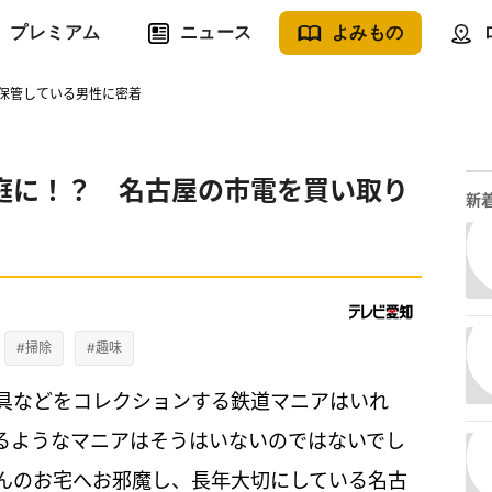
プレミアム
ニュース
よみもの
保管している男性に密着
庭に！？ 名古屋の市電を買い取り
新
#掃除
#趣味
具などをコレクションする鉄道マニアはいれ
るようなマニアはそうはいないのではないでし
んのお宅へお邪魔し、長年大切にしている名古