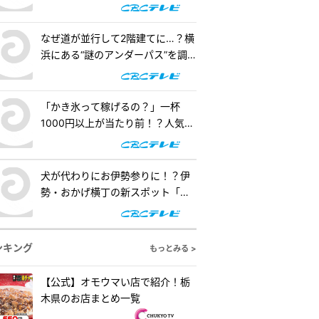
階建てになったワケとは『道との
（ゴールド）』
遭遇』
なぜ道が並行して2階建てに…？横
浜にある“謎のアンダーパス”を調
査！『道との遭遇』
「かき氷って稼げるの？」一杯
1000円以上が当たり前！？人気店
の懐事情をリサーチ『チャン
ト！』
犬が代わりにお伊勢参りに！？伊
勢・おかげ横丁の新スポット「オ
カゲ屋敷」で“おかげ犬”を体験
『チャント！』
ンキング
もっとみる >
【公式】オモウマい店で紹介！栃
木県のお店まとめ一覧