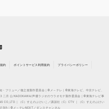
規約
ポイントサービス利用規約
プライバシーポリシー
©テレビ愛知・フリュー／徹之進製作委員会｜©メ～テレ｜©東海テレビ、中京テレビ、
©2023 二月 公/KADOKAWA/声優ラジオのウラオモテ製作委員会｜©東海テレビ事
ING CO.,LTD.｜（C）すえのぶけいこ／講談社（C）CTV ｜（C）すえのぶけい
クト ©VG15th｜©メ～テレNEXT／ダンスチャンネル