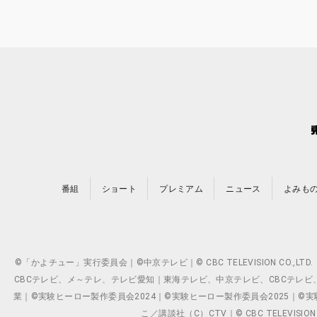
番組
ショート
プレミアム
ニュース
よみも
©「かよチュー」実行委員会｜©中京テレビ｜© CBC TELEVISION C
CBCテレビ、メ～テレ、テレビ愛知｜東海テレビ、中京テレビ、CBCテレビ、メ～テレ、テ
業｜©実験ヒーロー製作委員会2024｜©実験ヒーロー製作委員会2025｜©実験ヒーロー
こ／講談社（C）CTV｜© CBC TELEVISION