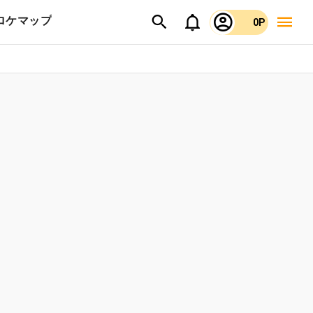
ロケマップ
0P