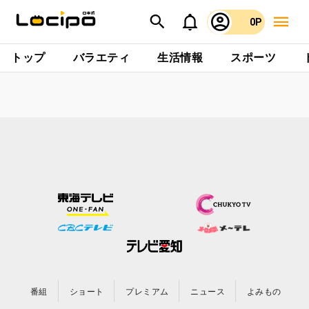
0P
トップ
バラエティ
生活情報
スポーツ
番組
ショート
プレミアム
ニュース
よみもの