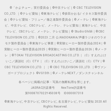
©「かよチュー」実行委員会｜©中京テレビ｜© CBC TELEVISION
CO.,LTD. ｜©テレビ愛知｜©東海テレビ｜©多田かおる/ イタキス製作委員
会｜©テレビ愛知・フリュー／徹之進製作委員会｜©メ～テレ｜©東海テレ
ビ、中京テレビ、CBCテレビ、メ～テレ、テレビ愛知｜東海テレビ、中京
テレビ、CBCテレビ、メ～テレ、テレビ愛知｜© Studio Ghibli｜©CBC
TELEVISION CO.,LTD.｜©2023 二月 公/KADOKAWA/声優ラジオのウラオ
モテ製作委員会｜©東海テレビ事業｜©実験ヒーロー製作委員会2024｜©
実験ヒーロー製作委員会2025｜©実験ヒーロー製作委員会2026｜©メ～テ
レ ｜©TOKAI TELEVISION BROADCASTING CO.,LTD.｜（C）すえのぶけ
いこ／講談社（C）CTV ｜（C）すえのぶけいこ／講談社（C）CTV｜©
CBC TELEVISION CO.,LTD. ｜ ｜© CBC TELEVISION CO.,LTD. ｜©ヴァン
ガードプロジェクト ©VG15th｜©メ～テレNEXT／ダンスチャンネル
各ページに掲載の記事・写真の無断転用を禁じます。
JASRAC許諾番号
NexTone許諾番号
第9008707022Y45038号
ID000007318
©東海テレビ, 中京テレビ, CBCテレビ, 名古屋テレビ, テレビ愛知 2020 All
Rights Reserved.