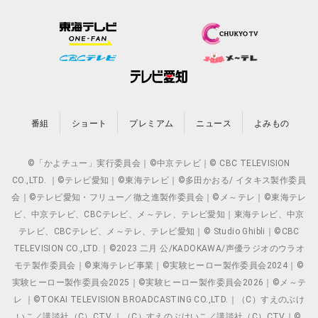
番組
ショート
プレミアム
ニュース
よみもの
©「かよチュー」実行委員会｜©中京テレビ｜© CBC TELEVISION
CO.,LTD. ｜©テレビ愛知｜©東海テレビ｜©多田かおる/ イタキス製作委員
会｜©テレビ愛知・フリュー／徹之進製作委員会｜©メ～テレ｜©東海テレ
ビ、中京テレビ、CBCテレビ、メ～テレ、テレビ愛知｜東海テレビ、中京
テレビ、CBCテレビ、メ～テレ、テレビ愛知｜© Studio Ghibli｜©CBC
TELEVISION CO.,LTD.｜©2023 二月 公/KADOKAWA/声優ラジオのウラオ
モテ製作委員会｜©東海テレビ事業｜©実験ヒーロー製作委員会2024｜©
実験ヒーロー製作委員会2025｜©実験ヒーロー製作委員会2026｜©メ～テ
レ ｜©TOKAI TELEVISION BROADCASTING CO.,LTD.｜（C）すえのぶけ
いこ／講談社（C）CTV ｜（C）すえのぶけいこ／講談社（C）CTV｜©