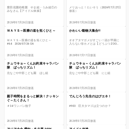
豊田花園幼稚園 やま組・うみ組①の
メリおっと！たいそう（2026年7月27日
みなさん【アイドル体操】
放送）
2026年07月26日放送
2026年07月26日放送
ＷＡＹＳ～医療の道を拓くひと～
かわいい動物大集合!!
ＷＡＹＳ～医療の道を拓くひと～
オオアタマガメがすごい！頭が甲羅に
#64 2026/07/26 OA
入らない珍カメとは【どうぶつZOO
鑑】
2026年07月26日放送
2026年07月17日放送
チュウキョ～くんお約束キャラバン
チュウキョ～くんお約束キャラバン
隊 ばっちリズム！
隊 ばっちリズム！
北なごや中部こども園 ほし組
北なごや中部こども園 にじ組
2026年07月25日放送
2026年07月25日放送
親子時間をまるっと解決！クッキン
でんじろう先生のはぴエネ！
ぐ～たくさん！
＃34 ワンパン餃子
#903 巨大タマゴは立つのか？
2026年07月25日放送
2026年07月25日放送