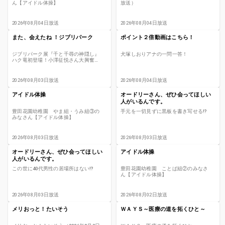
ん【アイドル体操】
放送）
2026年08月04日放送
2026年08月04日放送
また、会えたね ！ジブリパーク
ポイント２倍動画はこちら！
ジブリパーク展『千と千尋の神隠し』
犬塚しおりアナの一問一答！
ハク竜初登場！小澤征悦さん大興奮
｢また、会えたね！ジブリパーク」#66
2026年08月03日放送
2026年08月04日放送
アイドル体操
オードリーさん、ぜひ会ってほしい
人がいるんです。
豊田花園幼稚園 やま組・うみ組③の
手元を一切見ずに黒板を書き写せる⁉
みなさん【アイドル体操】
2026年08月03日放送
2026年08月03日放送
オードリーさん、ぜひ会ってほしい
アイドル体操
人がいるんです。
この世に40代男性の居場所はない⁉
豊田花園幼稚園 ことば組②のみなさ
ん【アイドル体操】
2026年08月03日放送
2026年08月02日放送
メリおっと！たいそう
ＷＡＹＳ～医療の道を拓くひと～