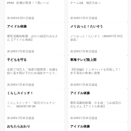
#904 砂糖が変身！？黒いヘビ
チームQ4、地区大会へ
2026年08月01日放送
2026年07月31日放送
アイドル体操
メリおっと！たいそう
豊田花園幼稚園 みのり組②のみなさ
メリおっと！たいそう（2026年7月31日
ん【アイドル体操】
放送）
2026年07月30日放送
2026年07月30日放送
子どもを守る
東海テレビ陸上部
全国で12万人「強度行動障害」自傷を
【特別編】インターハイを目指して！
繰り返す我が子のため福祉サービス始
女子高生の青春に密着
めた母…その思いに迫る
2026年07月30日放送
2026年07月30日放送
くらしスイッチ！
アイドル体操
くらしスイッチ！「朝日ガスエナジ
豊田花園幼稚園 やま組・うみ組②の
ー」 2026/07/29 OA
みなさん【アイドル体操】
2026年07月29日放送
2026年07月29日放送
おちたらおわり
アイドル体操