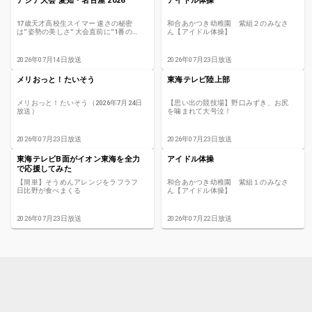
アジア大会 愛知・名古屋 2026
アイドル体操
17歳天才高校生スイマー 速さの秘密
和合あかつき幼稚園 紫組２のみなさ
は“姿勢の美しさ” 大会直前に“1番のフ
ん【アイドル体操】
ァン”亡くし特別な思いで挑んだ400ｍ
【アジア大会 愛知･名古屋2026】
2026年07月14日放送
2026年07月23日放送
メリおっと！たいそう
東海テレビ陸上部
メリおっと！たいそう（2026年7月24日
【思い出の競技場】野口みずき、お尻
放送）
を噛まれて大号泣！
2026年07月23日放送
2026年07月23日放送
東海テレビB面がイオン東海を全力
アイドル体操
で応援してみた
【簡単】そうめんアレンジをラフラフ
和合あかつき幼稚園 紫組１のみなさ
日比野が食べまくる
ん【アイドル体操】
2026年07月23日放送
2026年07月22日放送