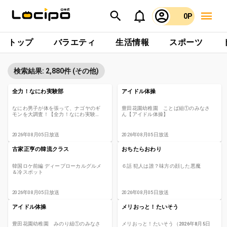
0P
トップ
バラエティ
生活情報
スポーツ
検索結果: 2,880件 (その他)
全力！なにわ実験部
アイドル体操
なにわ男子が体を張って、ナゴヤのギ
豊田花園幼稚園 ことば組①のみなさ
モンを大調査！【全力！なにわ実験部
ん【アイドル体操】
～ナゴヤのギモン、ガチ検証～】
2026年08月05日放送
2026年08月05日放送
古家正亨の韓流クラス
おちたらおわり
韓国ロケ前編 ディープローカルグルメ
６話 犯人は誰？味方の顔した悪魔
＆冷スポット
2026年08月05日放送
2026年08月05日放送
アイドル体操
メリおっと！たいそう
豊田花園幼稚園 みのり組①のみなさ
メリおっと！たいそう（2026年8月5日