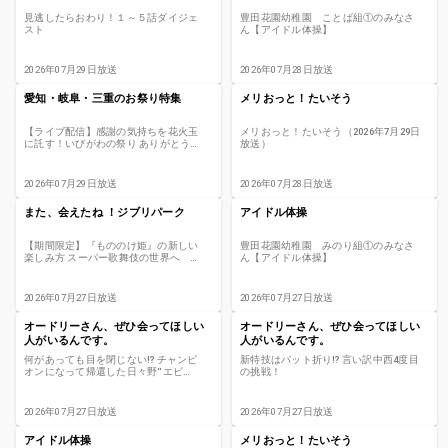
見逃したらおわり！１～５話ダイジェ
豊田花園幼稚園 ことば組①のみなさ
スト
ん【アイドル体操】
2026年07月29日放送
2026年07月28日放送
愛知・岐阜・三重のお祭り特集
メリおっと！たいそう
【ライブ配信】感謝の気持ちを花火玉
メリおっと！たいそう（2026年7月29日
に託す！いびがわの祭り ありがとう花
放送）
火2026 町民参加型の珍しい花火大会
2026年07月29日放送
2026年07月28日放送
また、会えたね ！ジブリパーク
アイドル体操
【期間限定】『もののけ姫』の新しい
豊田花園幼稚園 みのり組①のみなさ
楽しみ方 スーパー歌舞伎の世界へ
ん【アイドル体操】
｢また、会えたね！ジブリパーク」#65
2026年07月27日放送
2026年07月27日放送
オードリーさん、ぜひ会ってほしい
オードリーさん、ぜひ会ってほしい
人がいるんです。
人がいるんです。
何があっても目を閉じない⁉ チャンピ
新特技はバット折り⁉ 言い訳中西4度目
オンになって帰還した日々野“エビ
の挑戦！
中”純也！
2026年07月27日放送
2026年07月27日放送
アイドル体操
メリおっと！たいそう