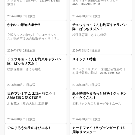
メリおっと！たいそう（2026年8月3日
ＷＡＹＳ～医療の道を拓くひと～
放送）
#65 2026/08/02 OA
2026年08月02日放送
2026年08月02日放送
かわいい動物大集合!!
チュウキョ～くんお約束キャラバン
隊 ばっちリズム！
立派なツノの持ち主「シロオリック
松渓保育園 さくら組②
ス」鳴き声はあの動物そっくり！？
長野市・茶臼山動物園【どうぶつZOO
鑑】
2026年07月23日放送
2026年08月01日放送
チュウキョ～くんお約束キャラバン
スイッチ！特集
隊 ばっちリズム！
松渓保育園 さくら組①
スイッチ！サタデー 来週は名古屋の日
お得情報総力取材 2026/08/01 OA
2026年08月01日放送
2026年08月01日放送
日経プレミアム 工場へ行こうIII
親子時間をまるっと解決！クッキン
AMAZING FACTORY
ぐ～たくさん！
氷＆花火！夏の大忙し工場SP
#35 パック丸ごとヨーグルトムース
2026年08月01日放送
2026年08月01日放送
でんじろう先生のはぴエネ！
カードファイト!! ヴァンガード 15
周年リマスター