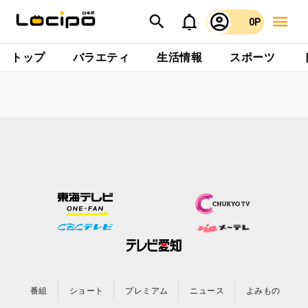
0P
トップ
バラエティ
生活情報
スポーツ
番組
ショート
プレミアム
ニュース
よみもの