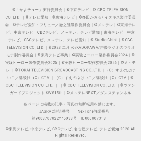
©「かよチュー」実行委員会｜©中京テレビ｜© CBC TELEVISION
CO.,LTD. ｜©テレビ愛知｜©東海テレビ｜©多田かおる/ イタキス製作委員
会｜©テレビ愛知・フリュー／徹之進製作委員会｜©メ～テレ｜©東海テレ
ビ、中京テレビ、CBCテレビ、メ～テレ、テレビ愛知｜東海テレビ、中京
テレビ、CBCテレビ、メ～テレ、テレビ愛知｜© Studio Ghibli｜©CBC
TELEVISION CO.,LTD.｜©2023 二月 公/KADOKAWA/声優ラジオのウラオ
モテ製作委員会｜©東海テレビ事業｜©実験ヒーロー製作委員会2024｜©
実験ヒーロー製作委員会2025｜©実験ヒーロー製作委員会2026｜©メ～テ
レ ｜©TOKAI TELEVISION BROADCASTING CO.,LTD.｜（C）すえのぶけ
いこ／講談社（C）CTV ｜（C）すえのぶけいこ／講談社（C）CTV｜©
CBC TELEVISION CO.,LTD. ｜ ｜© CBC TELEVISION CO.,LTD. ｜©ヴァン
ガードプロジェクト ©VG15th｜©メ～テレNEXT／ダンスチャンネル
各ページに掲載の記事・写真の無断転用を禁じます。
JASRAC許諾番号
NexTone許諾番号
第9008707022Y45038号
ID000007318
©東海テレビ, 中京テレビ, CBCテレビ, 名古屋テレビ, テレビ愛知 2020 All
Rights Reserved.