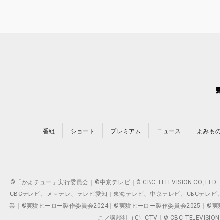
番組
ショート
プレミアム
ニュース
よみも
©「かよチュー」実行委員会｜©中京テレビ｜© CBC TELEVISION C
CBCテレビ、メ～テレ、テレビ愛知｜東海テレビ、中京テレビ、CBCテレビ、メ～テレ、テ
業｜©実験ヒーロー製作委員会2024｜©実験ヒーロー製作委員会2025｜©実験ヒーロー
こ／講談社（C）CTV｜© CBC TELEVISION