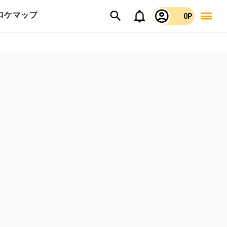
ロケマップ
0P