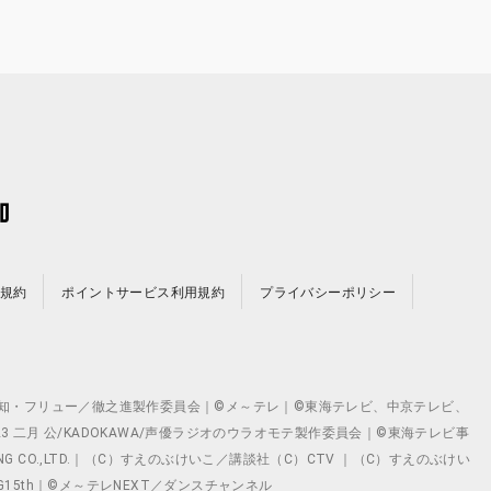
規約
ポイントサービス利用規約
プライバシーポリシー
©テレビ愛知・フリュー／徹之進製作委員会｜©メ～テレ｜©東海テレビ、中京テレビ、
©2023 二月 公/KADOKAWA/声優ラジオのウラオモテ製作委員会｜©東海テレビ事
ING CO.,LTD.｜（C）すえのぶけいこ／講談社（C）CTV ｜（C）すえのぶけい
クト ©VG15th｜©メ～テレNEXT／ダンスチャンネル