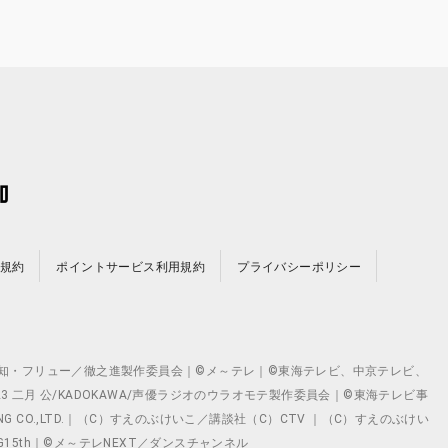
規約
ポイントサービス利用規約
プライバシーポリシー
©テレビ愛知・フリュー／徹之進製作委員会｜©メ～テレ｜©東海テレビ、中京テレビ、
©2023 二月 公/KADOKAWA/声優ラジオのウラオモテ製作委員会｜©東海テレビ事
ING CO.,LTD.｜（C）すえのぶけいこ／講談社（C）CTV ｜（C）すえのぶけい
クト ©VG15th｜©メ～テレNEXT／ダンスチャンネル