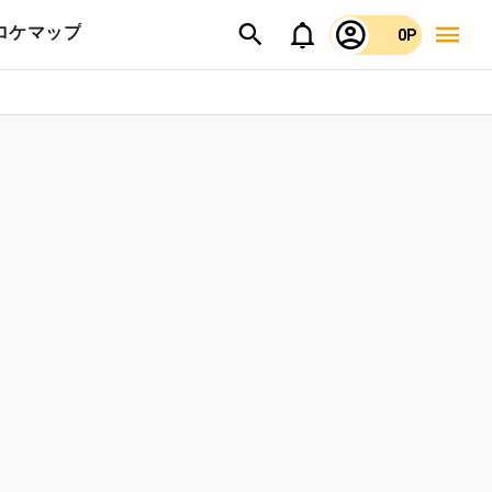
ロケマップ
0P