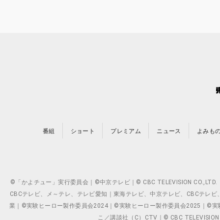
番組
ショート
プレミアム
ニュース
よみも
©「かよチュー」実行委員会｜©中京テレビ｜© CBC TELEVISION C
CBCテレビ、メ～テレ、テレビ愛知｜東海テレビ、中京テレビ、CBCテレビ、メ～テレ、テ
業｜©実験ヒーロー製作委員会2024｜©実験ヒーロー製作委員会2025｜©実験ヒーロー
こ／講談社（C）CTV｜© CBC TELEVISION