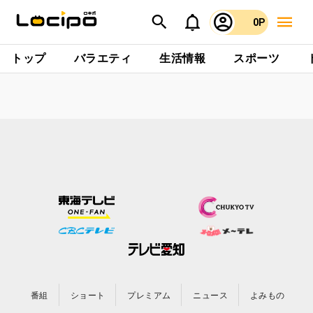
0P
トップ
バラエティ
生活情報
スポーツ
番組
ショート
プレミアム
ニュース
よみもの