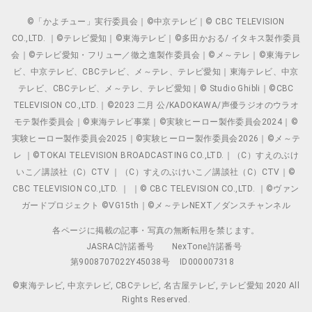
©「かよチュー」実行委員会｜©中京テレビ｜© CBC TELEVISION
CO.,LTD. ｜©テレビ愛知｜©東海テレビ｜©多田かおる/ イタキス製作委員
会｜©テレビ愛知・フリュー／徹之進製作委員会｜©メ～テレ｜©東海テレ
ビ、中京テレビ、CBCテレビ、メ～テレ、テレビ愛知｜東海テレビ、中京
テレビ、CBCテレビ、メ～テレ、テレビ愛知｜© Studio Ghibli｜©CBC
TELEVISION CO.,LTD.｜©2023 二月 公/KADOKAWA/声優ラジオのウラオ
モテ製作委員会｜©東海テレビ事業｜©実験ヒーロー製作委員会2024｜©
実験ヒーロー製作委員会2025｜©実験ヒーロー製作委員会2026｜©メ～テ
レ ｜©TOKAI TELEVISION BROADCASTING CO.,LTD.｜（C）すえのぶけ
いこ／講談社（C）CTV ｜（C）すえのぶけいこ／講談社（C）CTV｜©
CBC TELEVISION CO.,LTD. ｜ ｜© CBC TELEVISION CO.,LTD. ｜©ヴァン
ガードプロジェクト ©VG15th｜©メ～テレNEXT／ダンスチャンネル
各ページに掲載の記事・写真の無断転用を禁じます。
JASRAC許諾番号
NexTone許諾番号
第9008707022Y45038号
ID000007318
©東海テレビ, 中京テレビ, CBCテレビ, 名古屋テレビ, テレビ愛知 2020 All
Rights Reserved.