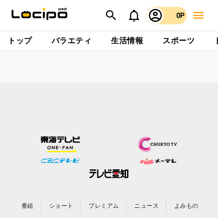
0P
トップ
バラエティ
生活情報
スポーツ
番組
ショート
プレミアム
ニュース
よみもの