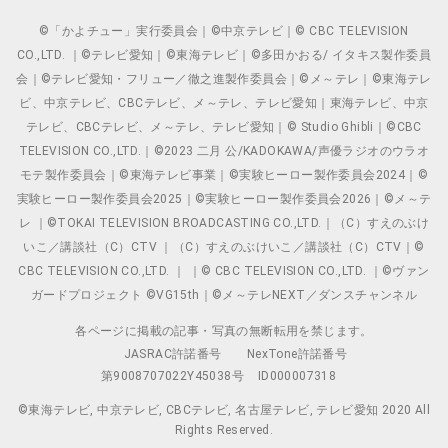
©「かよチュー」実行委員会｜©中京テレビ｜© CBC TELEVISION
CO.,LTD. ｜©テレビ愛知｜©東海テレビ｜©多田かおる/ イタキス製作委員
会｜©テレビ愛知・フリュー／徹之進製作委員会｜©メ～テレ｜©東海テレ
ビ、中京テレビ、CBCテレビ、メ～テレ、テレビ愛知｜東海テレビ、中京
テレビ、CBCテレビ、メ～テレ、テレビ愛知｜© Studio Ghibli｜©CBC
TELEVISION CO.,LTD.｜©2023 二月 公/KADOKAWA/声優ラジオのウラオ
モテ製作委員会｜©東海テレビ事業｜©実験ヒーロー製作委員会2024｜©
実験ヒーロー製作委員会2025｜©実験ヒーロー製作委員会2026｜©メ～テ
レ ｜©TOKAI TELEVISION BROADCASTING CO.,LTD.｜（C）すえのぶけ
いこ／講談社（C）CTV ｜（C）すえのぶけいこ／講談社（C）CTV｜©
CBC TELEVISION CO.,LTD. ｜ ｜© CBC TELEVISION CO.,LTD. ｜©ヴァン
ガードプロジェクト ©VG15th｜©メ～テレNEXT／ダンスチャンネル
各ページに掲載の記事・写真の無断転用を禁じます。
JASRAC許諾番号
NexTone許諾番号
第9008707022Y45038号
ID000007318
©東海テレビ, 中京テレビ, CBCテレビ, 名古屋テレビ, テレビ愛知 2020 All
Rights Reserved.