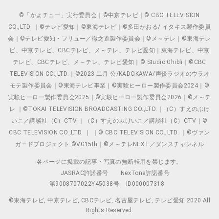
©「かよチュー」実行委員会｜©中京テレビ｜© CBC TELEVISION
CO.,LTD. ｜©テレビ愛知｜©東海テレビ｜©多田かおる/ イタキス製作委員
会｜©テレビ愛知・フリュー／徹之進製作委員会｜©メ～テレ｜©東海テレ
ビ、中京テレビ、CBCテレビ、メ～テレ、テレビ愛知｜東海テレビ、中京
テレビ、CBCテレビ、メ～テレ、テレビ愛知｜© Studio Ghibli｜©CBC
TELEVISION CO.,LTD.｜©2023 二月 公/KADOKAWA/声優ラジオのウラオ
モテ製作委員会｜©東海テレビ事業｜©実験ヒーロー製作委員会2024｜©
実験ヒーロー製作委員会2025｜©実験ヒーロー製作委員会2026｜©メ～テ
レ ｜©TOKAI TELEVISION BROADCASTING CO.,LTD.｜（C）すえのぶけ
いこ／講談社（C）CTV ｜（C）すえのぶけいこ／講談社（C）CTV｜©
CBC TELEVISION CO.,LTD. ｜ ｜© CBC TELEVISION CO.,LTD. ｜©ヴァン
ガードプロジェクト ©VG15th｜©メ～テレNEXT／ダンスチャンネル
各ページに掲載の記事・写真の無断転用を禁じます。
JASRAC許諾番号
NexTone許諾番号
第9008707022Y45038号
ID000007318
©東海テレビ, 中京テレビ, CBCテレビ, 名古屋テレビ, テレビ愛知 2020 All
Rights Reserved.