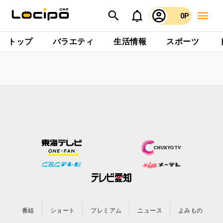
0P
トップ
バラエティ
生活情報
スポーツ
番組
ショート
プレミアム
ニュース
よみもの