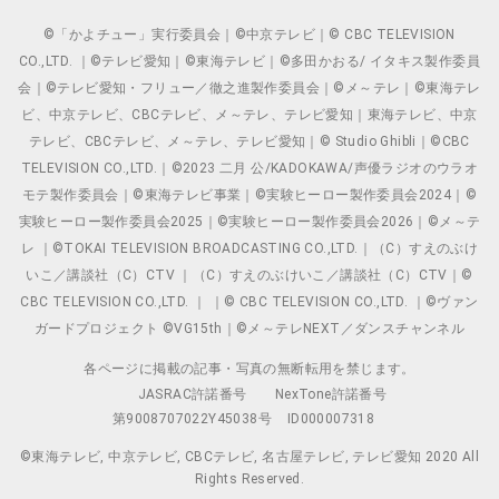
©「かよチュー」実行委員会｜©中京テレビ｜© CBC TELEVISION
CO.,LTD. ｜©テレビ愛知｜©東海テレビ｜©多田かおる/ イタキス製作委員
会｜©テレビ愛知・フリュー／徹之進製作委員会｜©メ～テレ｜©東海テレ
ビ、中京テレビ、CBCテレビ、メ～テレ、テレビ愛知｜東海テレビ、中京
テレビ、CBCテレビ、メ～テレ、テレビ愛知｜© Studio Ghibli｜©CBC
TELEVISION CO.,LTD.｜©2023 二月 公/KADOKAWA/声優ラジオのウラオ
モテ製作委員会｜©東海テレビ事業｜©実験ヒーロー製作委員会2024｜©
実験ヒーロー製作委員会2025｜©実験ヒーロー製作委員会2026｜©メ～テ
レ ｜©TOKAI TELEVISION BROADCASTING CO.,LTD.｜（C）すえのぶけ
いこ／講談社（C）CTV ｜（C）すえのぶけいこ／講談社（C）CTV｜©
CBC TELEVISION CO.,LTD. ｜ ｜© CBC TELEVISION CO.,LTD. ｜©ヴァン
ガードプロジェクト ©VG15th｜©メ～テレNEXT／ダンスチャンネル
各ページに掲載の記事・写真の無断転用を禁じます。
JASRAC許諾番号
NexTone許諾番号
第9008707022Y45038号
ID000007318
©東海テレビ, 中京テレビ, CBCテレビ, 名古屋テレビ, テレビ愛知 2020 All
Rights Reserved.