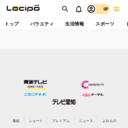
0P
トップ
バラエティ
生活情報
スポーツ
番組
ショート
プレミアム
ニュース
よみもの