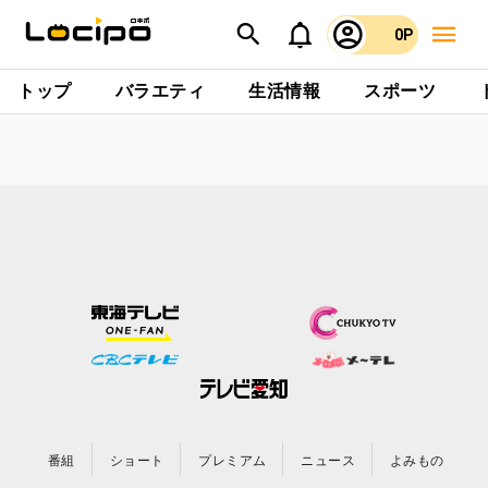
0P
トップ
バラエティ
生活情報
スポーツ
番組
ショート
プレミアム
ニュース
よみもの