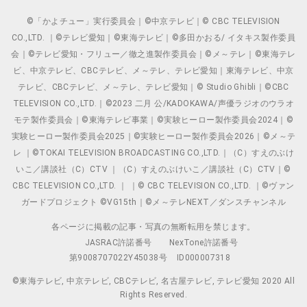
©「かよチュー」実行委員会｜©中京テレビ｜© CBC TELEVISION
CO.,LTD. ｜©テレビ愛知｜©東海テレビ｜©多田かおる/ イタキス製作委員
会｜©テレビ愛知・フリュー／徹之進製作委員会｜©メ～テレ｜©東海テレ
ビ、中京テレビ、CBCテレビ、メ～テレ、テレビ愛知｜東海テレビ、中京
テレビ、CBCテレビ、メ～テレ、テレビ愛知｜© Studio Ghibli｜©CBC
TELEVISION CO.,LTD.｜©2023 二月 公/KADOKAWA/声優ラジオのウラオ
モテ製作委員会｜©東海テレビ事業｜©実験ヒーロー製作委員会2024｜©
実験ヒーロー製作委員会2025｜©実験ヒーロー製作委員会2026｜©メ～テ
レ ｜©TOKAI TELEVISION BROADCASTING CO.,LTD.｜（C）すえのぶけ
いこ／講談社（C）CTV ｜（C）すえのぶけいこ／講談社（C）CTV｜©
CBC TELEVISION CO.,LTD. ｜ ｜© CBC TELEVISION CO.,LTD. ｜©ヴァン
ガードプロジェクト ©VG15th｜©メ～テレNEXT／ダンスチャンネル
各ページに掲載の記事・写真の無断転用を禁じます。
JASRAC許諾番号
NexTone許諾番号
第9008707022Y45038号
ID000007318
©東海テレビ, 中京テレビ, CBCテレビ, 名古屋テレビ, テレビ愛知 2020 All
Rights Reserved.